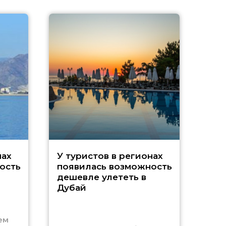
A
нах
У туристов в регионах
ость
появилась возможность
А
дешевле улететь в
Дубай
г
ем