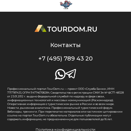
Контакты
+7 (495) 789 43 20
Профессиональный портал TourDom.ru — проект ООО «Служба Банко», ИНН
7717787433, ОГРН 1147746708284. Свидетельство о регистрации СМИ Эл № ФС77-48328
от 23.01.2012 г. выдано Федеральной службой по надзору в сфере связи,
информационных технологий и массовых коммуникаций (Роскомнадзор).
Оперативная информация о туристическом рынке в России и во всем мире.
Новости, рыночная аналитика. Профессиональный туристический форум.
Вебинары, тренинги. При перепечатке материалов или частичном цитировании
ссылка на портал TourDom.ru обязательна. Отдельные публикации могут
содержать информацию, не предназначенную для пользователей до 16 лет.
Политика конфиденциальности