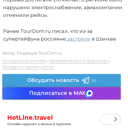
нарушено электроснабжение, авиакомпании
отменили рейсы.
Ранее TourDom.ru писал, что из-за
супертайфуна россияне
застряли
в Шанхае.
Автор:
Редакция TourDom.ru
Погода и катаклизмы
,
Авиаперевозка и транспорт
,
Выездной туризм
,
Китай
Обсудить новость
(6)
Подписаться в MAX
HotLine.travel
Онлайн-журнал о жизни в туризме