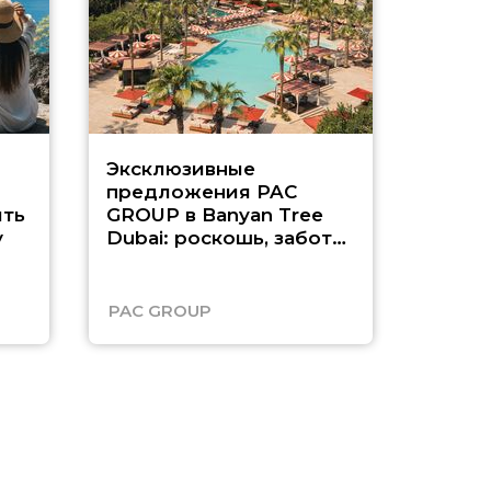
Эксклюзивные
Как п
предложения PAC
насыщ
ть
GROUP в Banyan Tree
Рас-э
у
Dubai: роскошь, забота
о детях и выгода до
45%
PAC GROUP
Русск