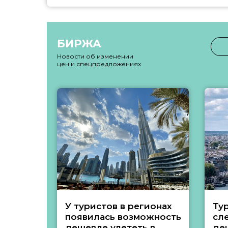
БИРЖА
Новости об изменении
цен и спецпредложениях
У туристов в регионах
Ту
появилась возможность
сл
дешевле улететь в
де