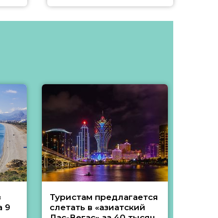
з
Туристам предлагается
Туры 
 9
слетать в «азиатский
подеш
Лас-Вегас» за 40 тысяч
тысяч