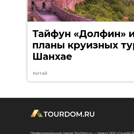
Тайфун «Долфин» 
планы круизных ту
Шанхае
Китай
Профессиональный портал TourDom.ru — проект ООО «Служба Банк