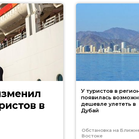
изменил
У туристов в регио
появилась возможн
ристов в
дешевле улететь в
Дубай
Обстановка на Ближн
Востоке