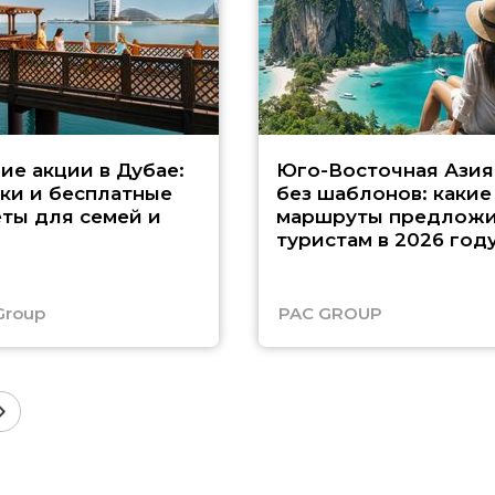
ие акции в Дубае:
Юго-Восточная Азия
ки и бесплатные
без шаблонов: какие
ты для семей и
маршруты предложи
туристам в 2026 год
Group
PAC GROUP