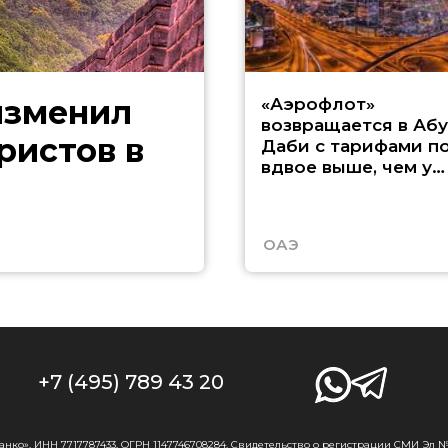
изменил
«Аэрофлот»
возвращается в Абу
ристов в
Даби с тарифами п
вдвое выше, чем у
Etihad
ОАЭ
+7 (495) 789 43 20
о», ИНН 7717787433, ОГРН 1147746708284. Свидетельство о регистрации СМИ Эл № Ф