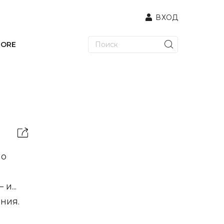
ВХОД
TORE
по
и...
ния.