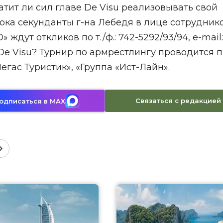
тит ли сил главе De Visu реализовывать свой
пока секунданты г-на Лебедя в лице сотрудник
дут откликов по т./ф.: 742-5292/93/94, e-mail:
 De Visu? Турнир по армрестлингу проводится 
гас Туристик», «Группа «Ист-Лайн».
Связаться с редакцией
одписаться в MAX