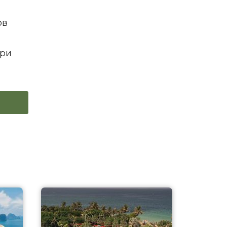
ов
при