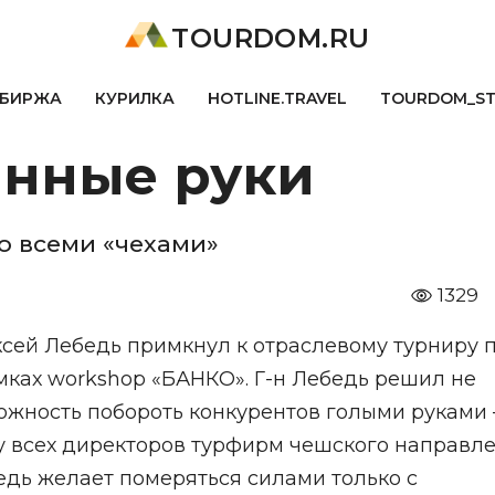
TOURDOM.RU
БИРЖА
КУРИЛКА
HOTLINE.TRAVEL
TOURDOM_S
инные руки
о всеми «чехами»
1329
ксей Лебедь примкнул к отраслевому турниру 
мках workshop «БАНКО». Г-н Лебедь решил не
жность побороть конкурентов голыми руками – 
у всех директоров турфирм чешского направле
бедь желает померяться силами только с