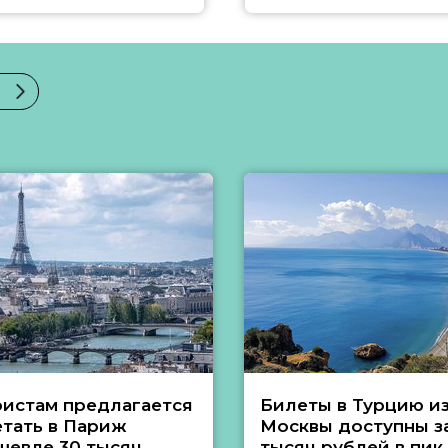
ристам предлагается
Билеты в Турцию и
етать в Париж
Москвы доступны за
шевле 30 тысяч
тысяч рублей в пик