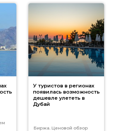
A
нах
У туристов в регионах
ость
появилась возможность
А
дешевле улететь в
Дубай
г
ем
Биржа. Ценовой обзор
Отм