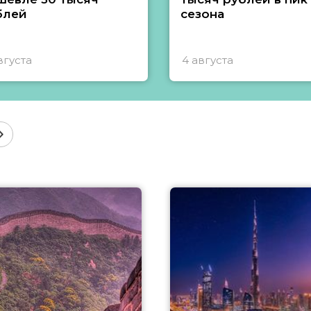
блей
сезона
вгуста
4 августа