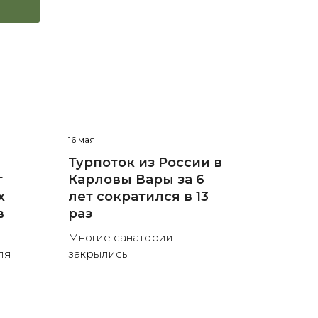
16 мая
Турпоток из России в
г
Карловы Вары за 6
х
лет сократился в 13
в
раз
Многие санатории
ля
закрылись