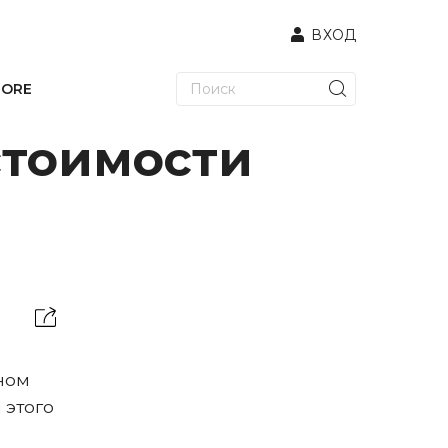
ВХОД
TORE
стоимости
ном
 этого