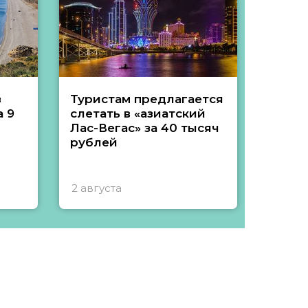
з
Туристам предлагается
Туры 
 9
слетать в «азиатский
подеш
Лас-Вегас» за 40 тысяч
тысяч
рублей
2 августа
1 авгу