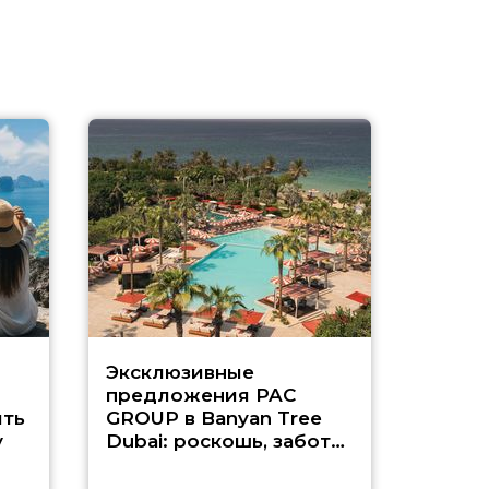
Эксклюзивные
Как п
предложения PAC
насыщ
ть
GROUP в Banyan Tree
Рас-э
у
Dubai: роскошь, забота
о детях и выгода до
45%