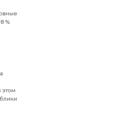
новные
 8 %
на
и этом
ублики
а