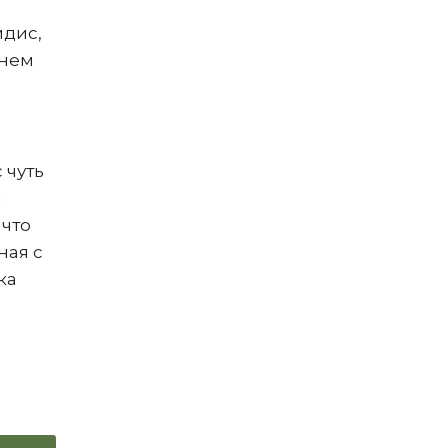
идис,
днем
 чуть
а
 что
ная с
ка