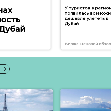
нах
У туристов в регио
появилась возможн
ность
дешевле улететь в
Дубай
 Дубай
Биржа. Ценовой обзор