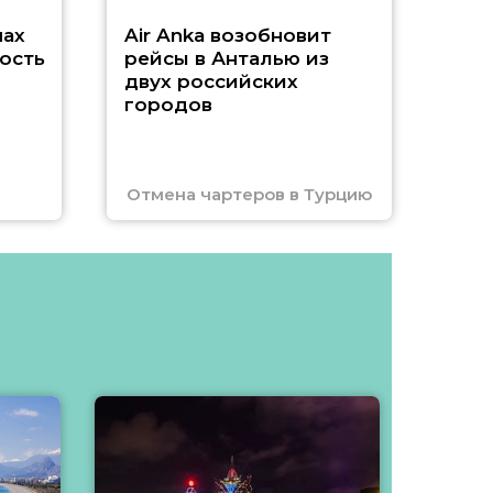
нах
Air Anka возобновит
ость
рейсы в Анталью из
двух российских
городов
Отмена чартеров в Турцию