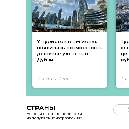
У туристов в регионах
Ту
появилась возможность
сл
дешевле улететь в
де
Дубай
ру
Вчера в 14:44
4 а
СТРАНЫ
Новости о том, что происходит
на популярных направлениях