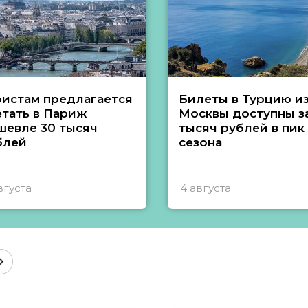
ристам предлагается
Билеты в Турцию и
етать в Париж
Москвы доступны за
шевле 30 тысяч
тысяч рублей в пик
блей
сезона
вгуста
4 августа