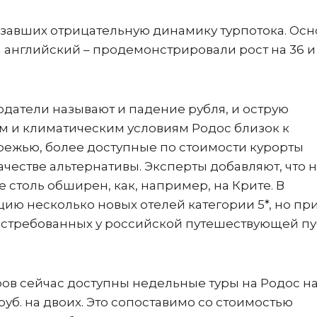
азавших отрицательную динамику турпотока. Ос
английский – продемонстрировали рост на 36 и
датели называют и падение рубля, и острую
м и климатическим условиям Родос близок к
режью, более доступные по стоимости курорты
ачестве альтернативы. Эксперты добавляют, что 
столь обширен, как, например, на Крите. В
ию несколько новых отелей категории 5*, но пр
стребованных у российской путешествующей п
ов сейчас доступны недельные туры на Родос н
 руб. на двоих. Это сопоставимо со стоимостью