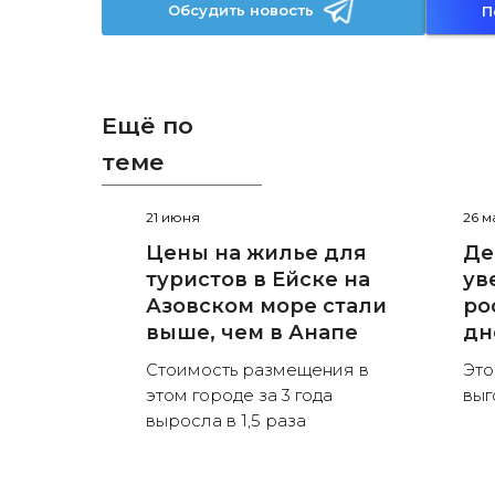
Обсудить новость
П
Ещё по
теме
21 июня
26 м
Цены на жилье для
Де
туристов в Ейске на
ув
Азовском море стали
ро
выше, чем в Анапе
дн
Стоимость размещения в
Это
этом городе за 3 года
выг
выросла в 1,5 раза