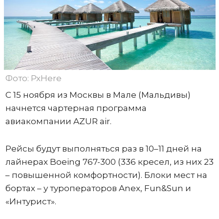
Фото: PxHere
С 15 ноября из Москвы в Мале (Мальдивы)
начнется чартерная программа
авиакомпании AZUR air.
Рейсы будут выполняться раз в 10–11 дней на
лайнерах Boeing 767-300 (336 кресел, из них 23
– повышенной комфортности). Блоки мест на
бортах – у туроператоров Anex, Fun&Sun и
«Интурист».