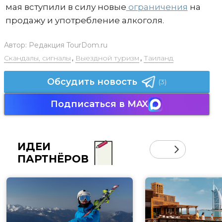
мая вступили в силу новые
ограничения
на
продажу и употребление алкоголя.
Автор:
Редакция TourDom.ru
Скандалы, сигналы
,
Выездной туризм
,
Таиланд
Обсудить новость
(3)
Подписаться в MAX
ИДЕИ
ПАРТНЁРОВ