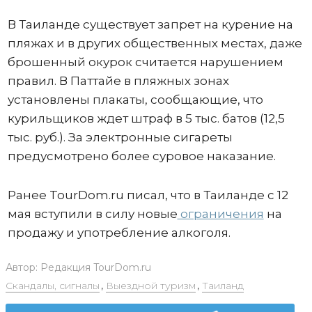
В Таиланде существует запрет на курение на
пляжах и в других общественных местах, даже
брошенный окурок считается нарушением
правил. В Паттайе в пляжных зонах
установлены плакаты, сообщающие, что
курильщиков ждет штраф в 5 тыс. батов (12,5
тыс. руб.). За электронные сигареты
предусмотрено более суровое наказание.
Ранее TourDom.ru писал, что в Таиланде с 12
мая вступили в силу новые
ограничения
на
продажу и употребление алкоголя.
Автор:
Редакция TourDom.ru
Скандалы, сигналы
,
Выездной туризм
,
Таиланд