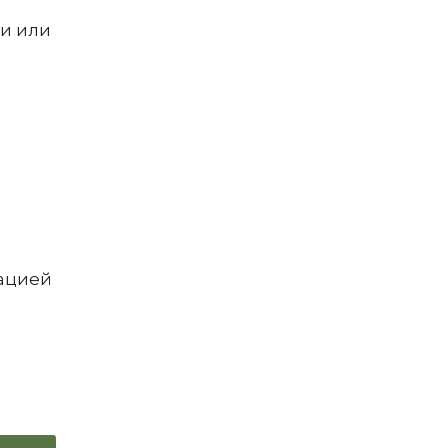
ми или
зацией