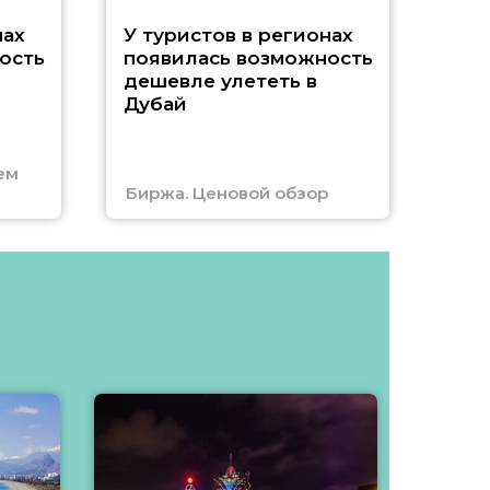
A
нах
У туристов в регионах
ость
появилась возможность
А
дешевле улететь в
Дубай
г
ем
Биржа. Ценовой обзор
Отм