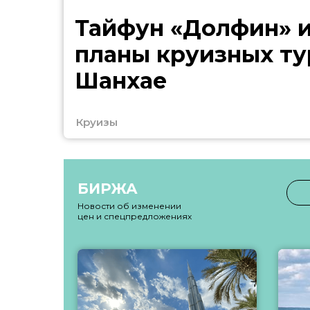
Тайфун «Долфин» 
планы круизных ту
Шанхае
Круизы
БИРЖА
Новости об изменении
цен и спецпредложениях