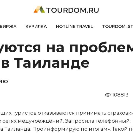
TOURDOM.RU
БИРЖА
КУРИЛКА
HOTLINE.TRAVEL
TOURDOM_S
уются на пробле
 в Таиланде
цию
108813
аших туристов отказываются принимать страховк
вух сетях медучреждений. Запросила телефонный
та Таиланда. Проинформирую по итогам». Такой п