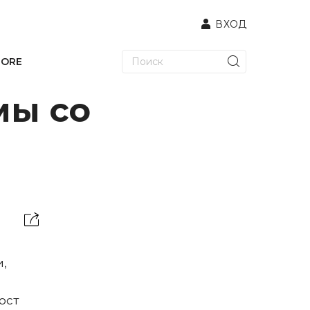
ВХОД
TORE
мы со
и,
ост