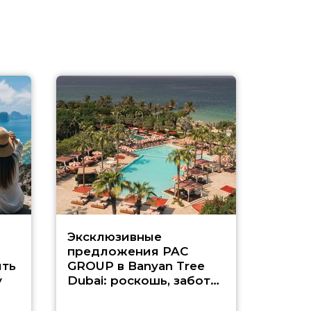
Эксклюзивные
Как п
предложения PAC
насыщ
ть
GROUP в Banyan Tree
Рас-э
у
Dubai: роскошь, забота
о детях и выгода до
45%