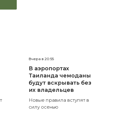
Вчера в 20:55
В аэропортах
Таиланда чемоданы
будут вскрывать без
их владельцев
т
Новые правила вступят в
силу осенью