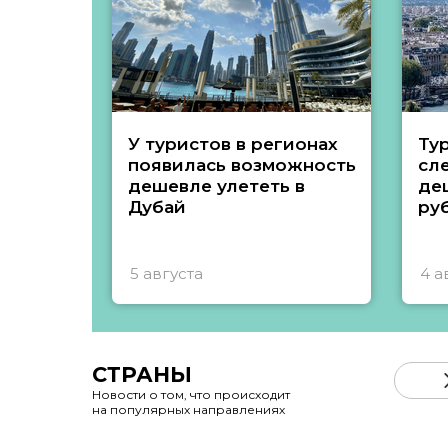
У туристов в регионах
Ту
появилась возможность
сл
дешевле улететь в
де
Дубай
ру
5 августа
4 а
СТРАНЫ
Новости о том, что происходит
на популярных направлениях