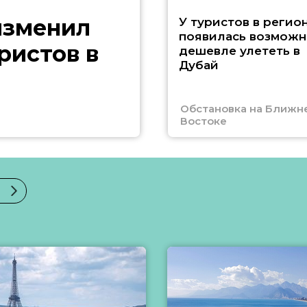
изменил
У туристов в регио
появилась возможн
ристов в
дешевле улететь в
Дубай
Обстановка на Ближн
Востоке