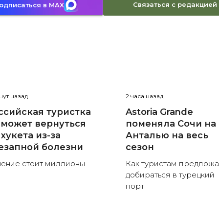
Связаться с редакцией
одписаться в MAX
нут назад
2 часа назад
ссийская туристка
Astoria Grande
 может вернуться
поменяла Сочи на
Пхукета из-за
Анталью на весь
езапной болезни
сезон
ение стоит миллионы
Как туристам предложа
добираться в турецкий
порт