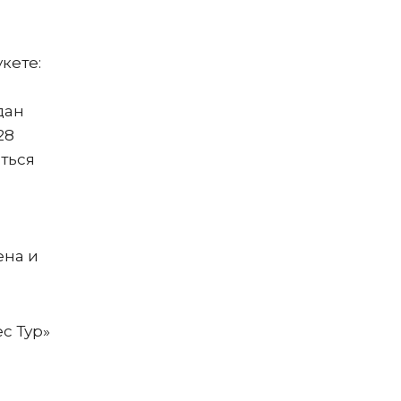
кете:
дан
28
ться
ена и
с Тур»