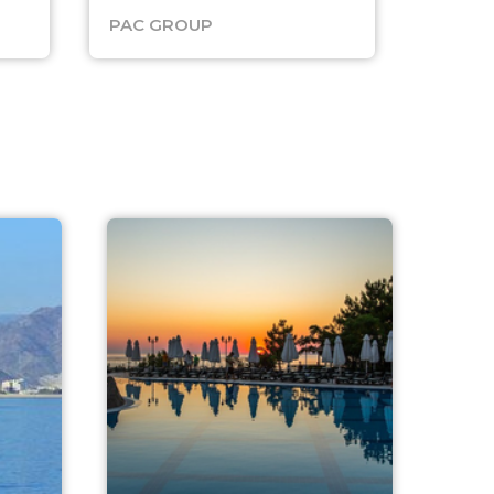
PAC GROUP
Русск