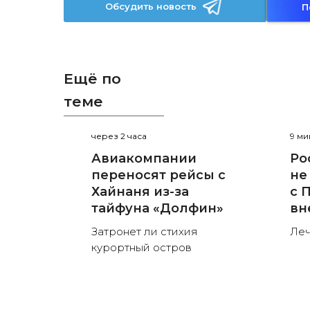
Обсудить новость
П
Ещё по
теме
через 2 часа
9 ми
Авиакомпании
Ро
переносят рейсы с
не
Хайнаня из-за
с 
тайфуна «Долфин»
вн
Затронет ли стихия
Леч
курортный остров