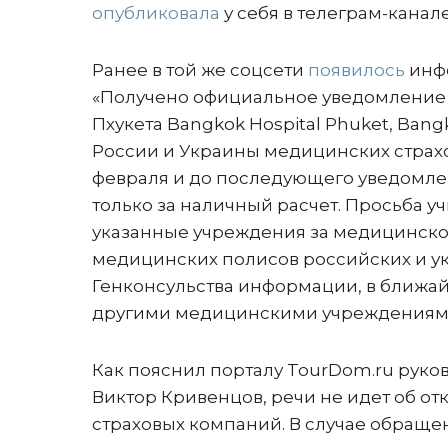
опубликовала
у себя в телеграм-канал
Ранее в той же соцсети
появилось
инфо
«Получено официальное уведомление
Пхукета Bangkok Hospital Phuket, Bangko
России и Украины медицинских страхов
февраля и до последующего уведомлен
только за наличный расчет. Просьба 
указанные учреждения за медицинско
медицинских полисов российских и у
Генконсульства информации, в ближай
другими медицинскими учреждениями, 
Как пояснил порталу TourDom.ru рук
Виктор Кривенцов, речи не идет об о
страховых компаний. В случае обраще