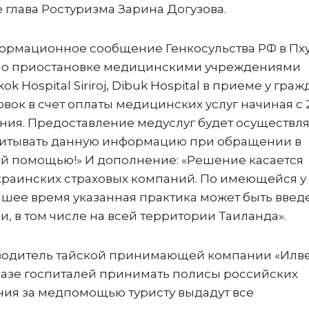
е глава Ростуризма Зарина Догузова.
рмационное сообщение Генкосульства РФ в Пху
 о приостановке медицинскими учреждениями
k Hospital Siriroj, Dibuk Hospital в приеме у граж
ок в счет оплаты медицинских услуг начиная с 
ия. Предоставление медуслуг будет осуществля
учитывать данную информацию при обращении в
й помощью!» И дополнение: «Решение касается
краинских страховых компаний. По имеющейся у
шее время указанная практика может быть введ
в том числе на всей территории Таиланда».
оводитель тайской принимающей компании «Илве
тказе госпиталей принимать полисы российских
ния за медпомощью туристу выдадут все