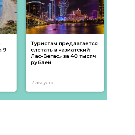
з
Туристам предлагается
Туры 
 9
слетать в «азиатский
подеш
Лас-Вегас» за 40 тысяч
тысяч
рублей
2 августа
1 авгу