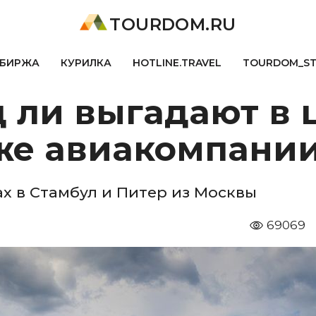
TOURDOM.RU
БИРЖА
КУРИЛКА
HOTLINE.TRAVEL
TOURDOM_S
 ли выгадают в 
же авиакомпании
ах в Стамбул и Питер из Москвы
69069