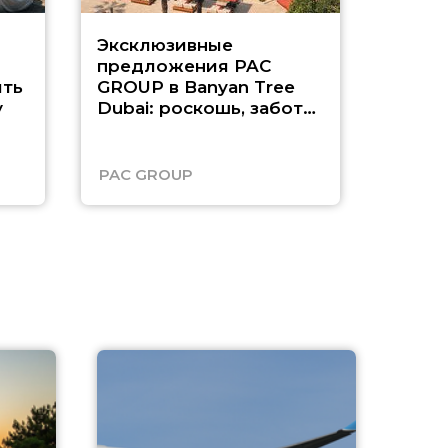
Эксклюзивные
Как п
предложения PAC
насыщ
ть
GROUP в Banyan Tree
Рас-э
у
Dubai: роскошь, забота
о детях и выгода до
45%
PAC GROUP
Русск
A
А