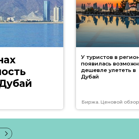
нах
У туристов в регио
появилась возможн
ность
дешевле улететь в
Дубай
 Дубай
Биржа. Ценовой обзор