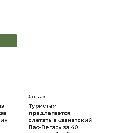
2 августа
из
Туристам
за
предлагается
пик
слетать в «азиатский
Лас-Вегас» за 40