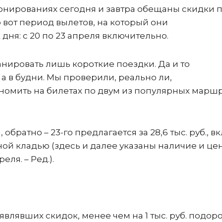
ронированиях сегодня и завтра обещаны скидки 
 вот период вылетов, на который они
дня: с 20 по 23 апреля включительно.
анировать лишь короткие поездки. Да и то
 а в будни. Мы проверили, реально ли,
омить на билетах по двум из популярных маршр
обратно – 23-го предлагается за 28,6 тыс. руб., в
ручной кладью (здесь и далее указаны наличие и це
еля. – Ред.).
влявших скидок, менее чем на 1 тыс. руб. подоро