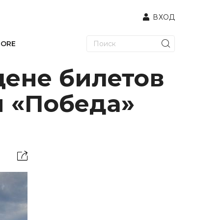
ВХОД
TORE
цене билетов
 «Победа»