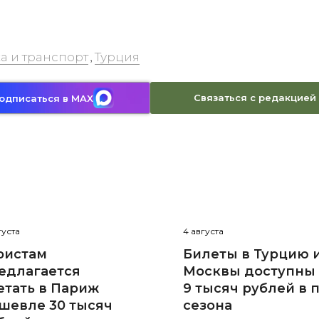
а и транспорт
Турция
,
Связаться с редакцией
одписаться в MAX
густа
4 августа
ристам
Билеты в Турцию 
едлагается
Москвы доступны 
етать в Париж
9 тысяч рублей в 
шевле 30 тысяч
сезона