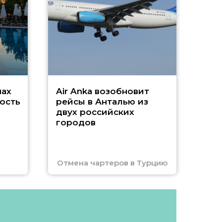
г
Чар
нах
Air Anka возобновит
ость
рейсы в Анталью из
двух российских
городов
Отмена чартеров в Турцию