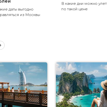
блей
В какие дни можно улет
по такой цене
акие даты выгодно
равляться из Москвы