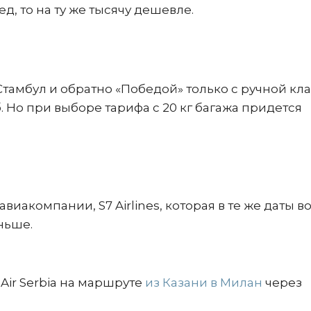
д, то на ту же тысячу дешевле.
 Стамбул и обратно «Победой» только с ручной кл
. Но при выборе тарифа с 20 кг багажа придется
виакомпании, S7 Airlines, которая в те же даты в
еньше.
ir Serbia на маршруте
из Казани в Милан
через