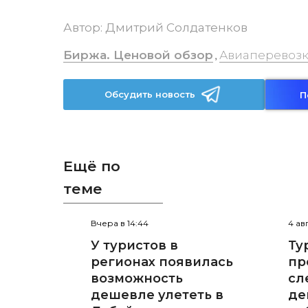
Автор:
Дмитрий Солдатенков
Биржа. Ценовой обзор
Авиаперевозк
,
Обсудить новость
П
Ещё по
теме
Вчера в 14:44
4 ав
У туристов в
Ту
регионах появилась
пр
возможность
сл
дешевле улететь в
де