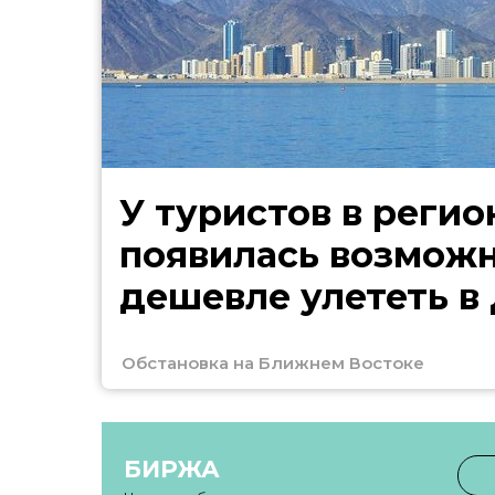
У туристов в регио
появилась возмож
дешевле улететь в
Обстановка на Ближнем Востоке
БИРЖА