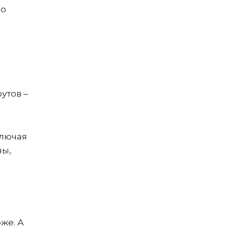
по
утов –
ключая
ны,
же. А