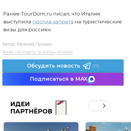
Ранее TourDom.ru писал, что Италия
выступила
против запрета
на туристические
визы для россиян.
Автор:
Евгений Пронин
Визы, паспорта, граница
,
Италия
Обсудить новость
(17)
Подписаться в MAX
ИДЕИ
ПАРТНЁРОВ