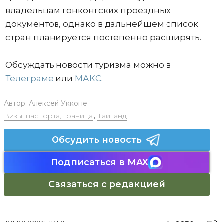
владельцам гонконгских проездных
документов, однако в дальнейшем список
стран планируется постепенно расширять.
Обсуждать новости туризма можно в
Телеграме
или
МАКС
.
Автор:
Алексей Укконе
Визы, паспорта, граница
,
Таиланд
Обсудить новость
Подписаться в MAX
Связаться с редакцией