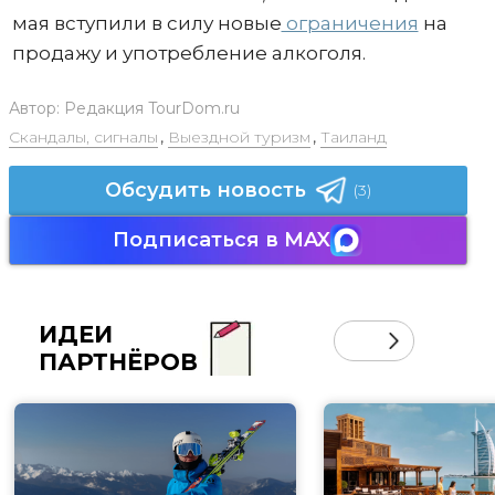
мая вступили в силу новые
ограничения
на
продажу и употребление алкоголя.
Автор:
Редакция TourDom.ru
Скандалы, сигналы
,
Выездной туризм
,
Таиланд
Обсудить новость
(3)
Подписаться в MAX
ИДЕИ
ПАРТНЁРОВ