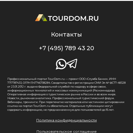
Контакты
+7 (495) 789 43 20
Профессиональный портал TourDom.ru — проект ООО «Служба Банко», ИНН
7717787433, ОГРН 1147746708284. Свидетельство о регистрации СМИ Эл № ФС77-48328
от 23.01.2012 г. выдано Федеральной службой по надзору в сфере связи,
информационных технологий и массовых коммуникаций (Роскомнадзор).
Оперативная информация о туристическом рынке в России и во всем мире.
Новости, рыночная аналитика. Профессиональный туристический форум.
Вебинары, тренинги. При перепечатке материалов или частичном цитировании
ссылка на портал TourDom.ru обязательна. Отдельные публикации могут
содержать информацию, не предназначенную для пользователей до 16 лет.
Политика конфиденциальности
Пользовательское соглашение