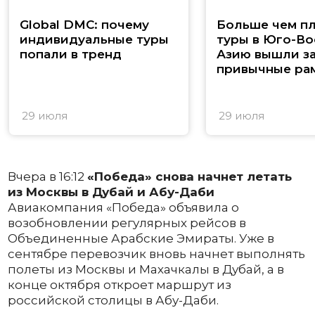
Global DMC: почему
Больше чем п
индивидуальные туры
туры в Юго-В
попали в тренд
Азию вышли з
привычные ра
29 июля
29 июля
Вчера в 16:12
«Победа» снова начнет летать
из Москвы в Дубай и Абу-Даби
Авиакомпания «Победа» объявила о
возобновлении регулярных рейсов в
Объединенные Арабские Эмираты. Уже в
сентябре перевозчик вновь начнет выполнять
полеты из Москвы и Махачкалы в Дубай, а в
конце октября откроет маршрут из
российской столицы в Абу-Даби.