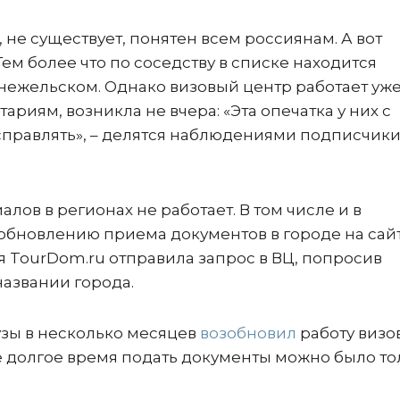
е, не существует, понятен всем россиянам. А вот
ем более что по соседству в списке находится
онежельском. Однако визовый центр работает уж
ариям, возникла не вчера: «Эта опечатка у них с
исправлять», – делятся наблюдениями подписчик
ов в регионах не работает. В том числе и в
зобновлению приема документов в городе на сай
 TourDom.ru отправила запрос в ВЦ, попросив
названии города.
узы в несколько месяцев
возобновил
работу визо
е долгое время подать документы можно было то