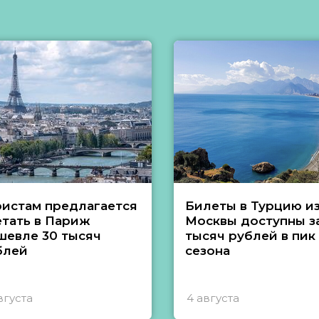
ристам предлагается
Билеты в Турцию и
етать в Париж
Москвы доступны за
шевле 30 тысяч
тысяч рублей в пик
блей
сезона
вгуста
4 августа