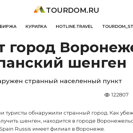
TOURDOM.RU
БИРЖА
КУРИЛКА
HOTLINE.TRAVEL
TOURDOM_S
т город Воронеж
панский шенген
наружен странный населенный пункт
122807
ии туристы обнаружили странный город. Как убе
олучить шенген, находится в городе Воронежельс
Spain Russis имеет филиал в Воронеже.