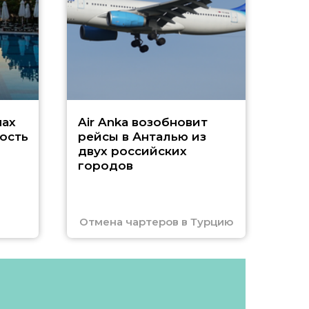
г
Чар
нах
Air Anka возобновит
ость
рейсы в Анталью из
двух российских
городов
Отмена чартеров в Турцию