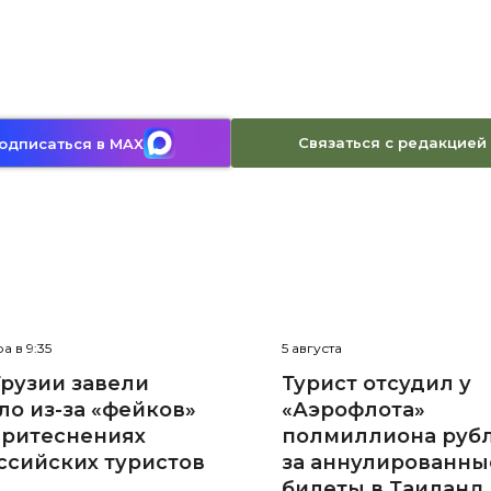
Связаться с редакцией
одписаться в MAX
а в 9:35
5 августа
Грузии завели
Турист отсудил у
ло из-за «фейков»
«Аэрофлота»
притеснениях
полмиллиона руб
ссийских туристов
за аннулированны
билеты в Таиланд