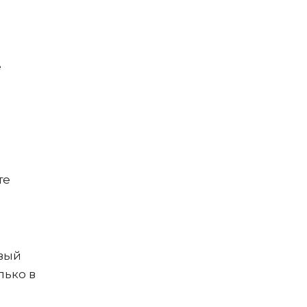
е
и
те
вый
лько в