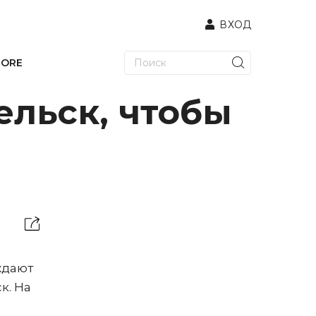
ВХОД
TORE
ельск, чтобы
ждают
к. На