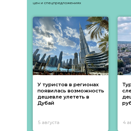
цен и спецпредложениях
У туристов в регионах
Ту
появилась возможность
сл
дешевле улететь в
де
Дубай
ру
5 августа
4 а