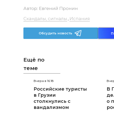
Автор:
Евгений Пронин
Скандалы, сигналы
Испания
,
Обсудить новость
П
Ещё по
теме
Вчера в 16:18
Вчер
Российские туристы
В 
в Грузии
де
столкнулись с
о 
вандализмом
ро