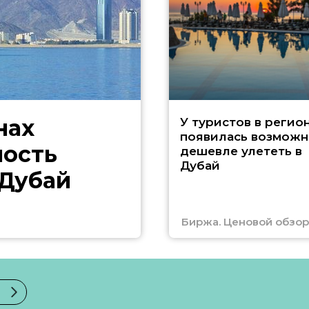
нах
У туристов в регио
появилась возможн
ность
дешевле улететь в
Дубай
 Дубай
Биржа. Ценовой обзор