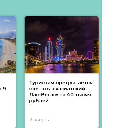
з
Туристам предлагается
Туры 
 9
слетать в «азиатский
подеш
Лас-Вегас» за 40 тысяч
тысяч
рублей
2 августа
1 авгу