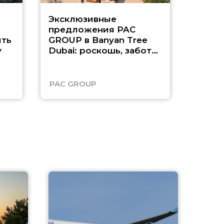
Эксклюзивные
Как п
предложения PAC
насыщ
ть
GROUP в Banyan Tree
Рас-э
у
Dubai: роскошь, забота
о детях и выгода до
45%
PAC GROUP
Русск
A
А