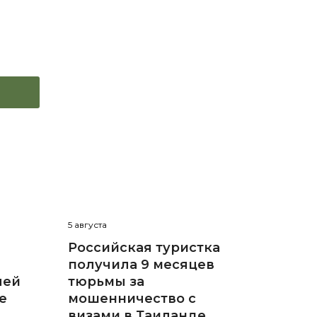
5 августа
Российская туристка
получила 9 месяцев
лей
тюрьмы за
е
мошенничество с
визами в Таиланде