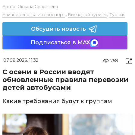
Автор:
Оксана Селезнева
Авиаперевозка и транспорт
,
Выездной туризм
,
Турция
Обсудить новость
Подписаться в MAX
07.08.2026, 11:32
758
С осени в России вводят
обновленные правила перевозки
детей автобусами
Какие требования будут к группам