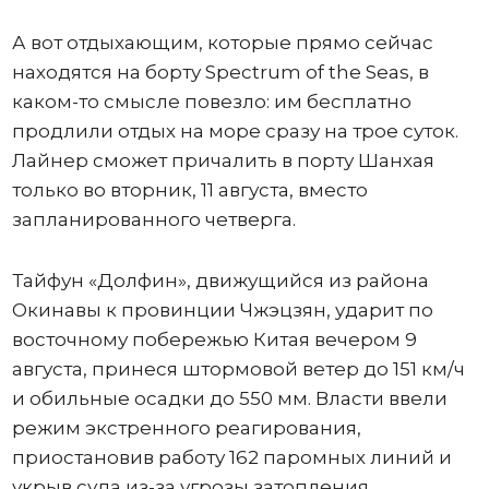
А вот отдыхающим, которые прямо сейчас
находятся на борту Spectrum of the Seas, в
каком-то смысле повезло: им бесплатно
продлили отдых на море сразу на трое суток.
Лайнер сможет причалить в порту Шанхая
только во вторник, 11 августа, вместо
запланированного четверга.
Тайфун «Долфин», движущийся из района
Окинавы к провинции Чжэцзян, ударит по
восточному побережью Китая вечером 9
августа, принеся штормовой ветер до 151 км/ч
и обильные осадки до 550 мм. Власти ввели
режим экстренного реагирования,
приостановив работу 162 паромных линий и
укрыв суда из-за угрозы затопления