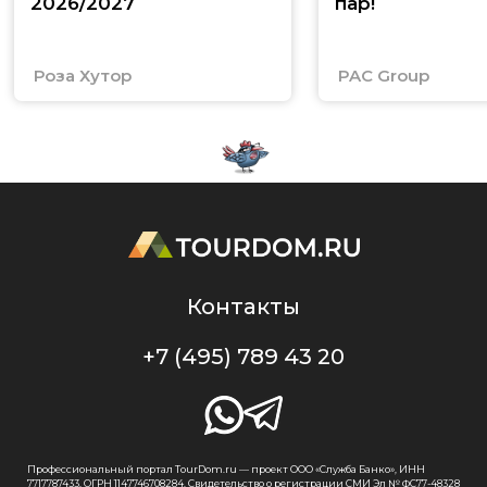
2026/2027
пар!
Роза Хутор
PAC Group
Контакты
+7 (495) 789 43 20
Профессиональный портал TourDom.ru — проект ООО «Служба Банко», ИНН
7717787433, ОГРН 1147746708284. Свидетельство о регистрации СМИ Эл № ФС77-48328