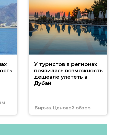
A
нах
У туристов в регионах
ость
появилась возможность
А
дешевле улететь в
Дубай
г
ем
Биржа. Ценовой обзор
Отм