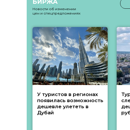
БИРЖА
Новости об изменении
цен и спецпредложениях
У туристов в регионах
Ту
появилась возможность
сл
дешевле улететь в
де
Дубай
ру