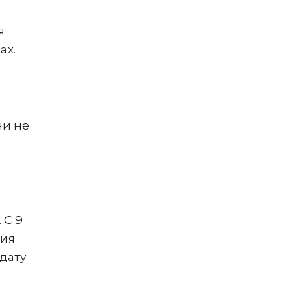
я
ах.
ни не
 С 9
ния
дату