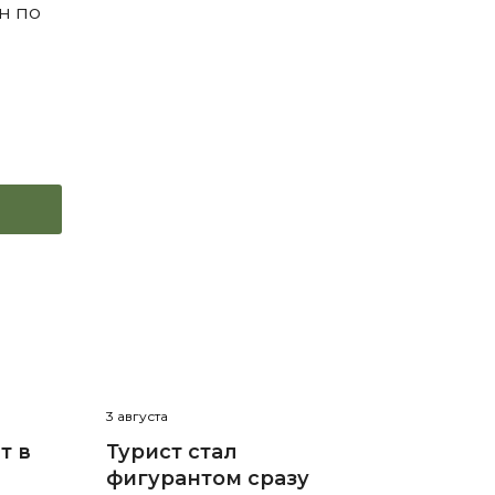
н по
3 августа
т в
Турист стал
фигурантом сразу