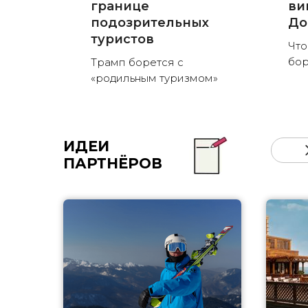
границе
ви
подозрительных
До
туристов
Что
бор
Трамп борется с
«родильным туризмом»
ИДЕИ
ПАРТНЁРОВ