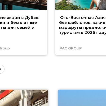
ие акции в Дубае:
Юго-Восточная Азия
ки и бесплатные
без шаблонов: какие
ты для семей и
маршруты предложи
туристам в 2026 год
Group
PAC GROUP