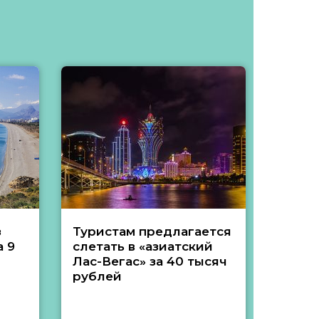
з
Туристам предлагается
Туры 
 9
слетать в «азиатский
подеш
Лас-Вегас» за 40 тысяч
тысяч
рублей