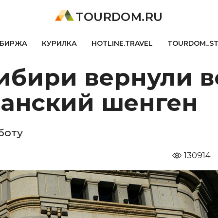
TOURDOM.RU
БИРЖА
КУРИЛКА
HOTLINE.TRAVEL
TOURDOM_S
Сибири вернули 
панский шенген
боту
130914