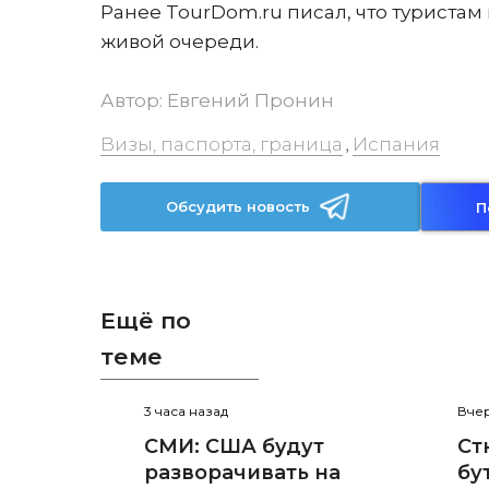
Ранее TourDom.ru писал, что туристам
живой очереди.
Автор:
Евгений Пронин
Визы, паспорта, граница
Испания
,
Обсудить новость
П
Ещё по
теме
3 часа назад
Вчер
СМИ: США будут
Ст
разворачивать на
бу