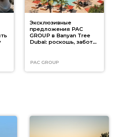
Эксклюзивные
Как п
предложения PAC
насыщ
ть
GROUP в Banyan Tree
Рас-э
у
Dubai: роскошь, забота
о детях и выгода до
45%
PAC GROUP
Русск