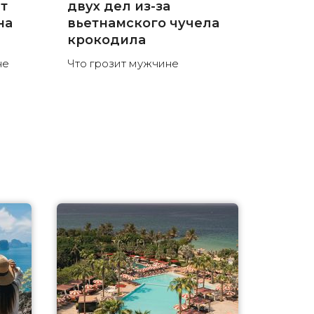
ют
двух дел из-за
на
вьетнамского чучела
крокодила
не
Что грозит мужчине