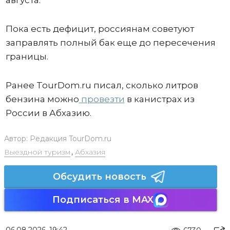
августа.
Пока есть дефицит, россиянам советуют
заправлять полный бак еще до пересечения
границы.
Ранее TourDom.ru писал, сколько литров
бензина можно
провезти
в канистрах из
России в Абхазию.
Автор:
Редакция TourDom.ru
Выездной туризм
,
Абхазия
Обсудить новость
Подписаться в MAX