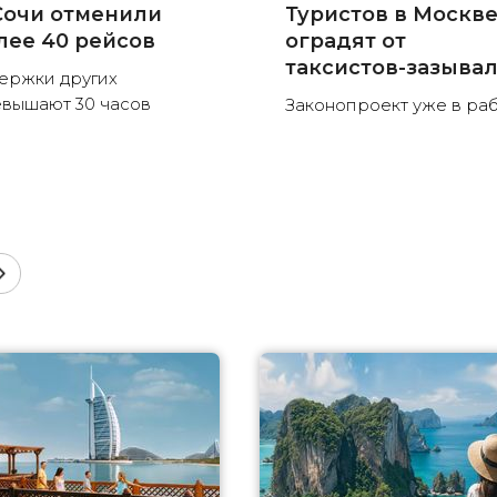
Сочи отменили
Туристов в Москв
лее 40 рейсов
оградят от
таксистов-зазыва
ержки других
вышают 30 часов
Законопроект уже в ра