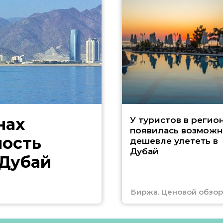
нах
У туристов в регио
появилась возможн
ность
дешевле улететь в
Дубай
 Дубай
Биржа. Ценовой обзор