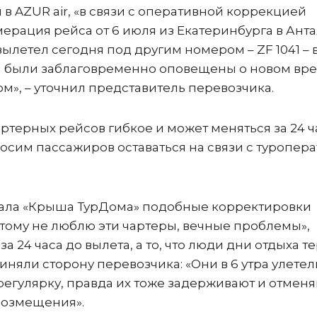
 в AZUR air, «в связи с оперативной коррекцией
рация рейса от 6 июля из Екатеринбурга в Анта
летел сегодня под другим номером – ZF 1041 – в
ы были заблаговременно оповещены о новом вр
м», – уточнил представитель перевозчика.
ртерных рейсов гибкое и может меняться за 24 ч
осим пассажиров оставаться на связи с туропер
нала «Крыша ТурДома» подобные корректировки
этому не люблю эти чартеры, вечные проблемы»,
 24 часа до вылета, а то, что люди дни отдыха т
няли сторону перевозчика: «Они в 6 утра улетели
 регулярку, правда их тоже задерживают и отменя
 возмещения».