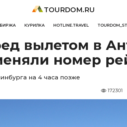
TOURDOM.RU
БИРЖА
КУРИЛКА
HOTLINE.TRAVEL
TOURDOM_S
ред вылетом в А
меняли номер ре
инбурга на 4 часа позже
172301