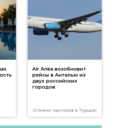
А
г
Чар
нах
Air Anka возобновит
ость
рейсы в Анталью из
двух российских
городов
Отмена чартеров в Турцию