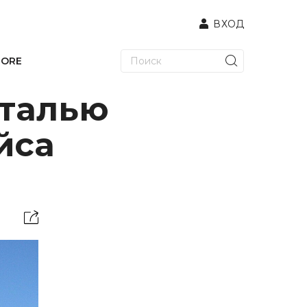
ВХОД
TORE
нталью
йса