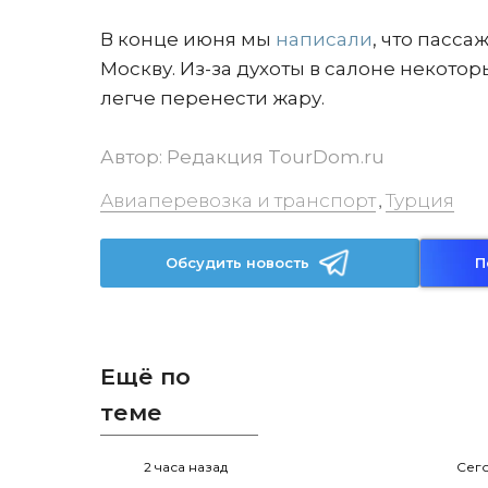
В конце июня мы
написали
, что пасса
Москву. Из-за духоты в салоне некото
легче перенести жару.
Автор:
Редакция TourDom.ru
Авиаперевозка и транспорт
Турция
,
Обсудить новость
П
Ещё по
теме
2 часа назад
Сего