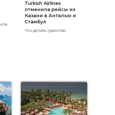
е
Turkish Airlines
отменила рейсы из
л
Казани в Анталью и
Стамбул
боте
Что делать туристам