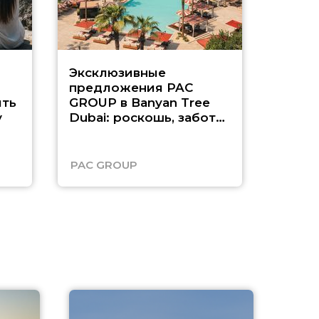
Эксклюзивные
Как п
предложения PAC
насыщ
ть
GROUP в Banyan Tree
Рас-э
у
Dubai: роскошь, забота
о детях и выгода до
45%
PAC GROUP
Русск
A