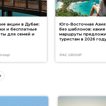
ие акции в Дубае:
Юго-Восточная Азия
ки и бесплатные
без шаблонов: какие
ты для семей и
маршруты предложи
туристам в 2026 год
Group
PAC GROUP