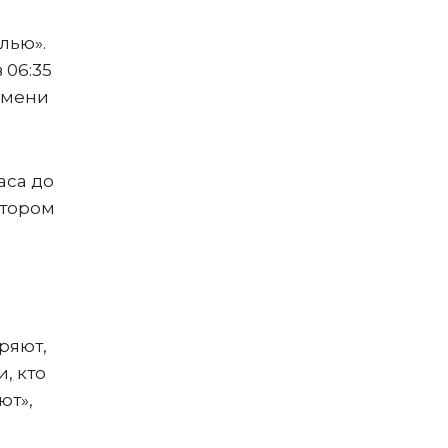
лью».
 06:35
емени
аса до
атором
еряют,
, кто
ют»,