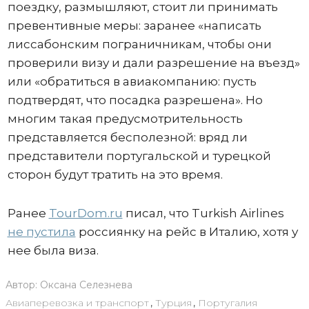
поездку, размышляют, стоит ли принимать
превентивные меры: заранее «написать
лиссабонским пограничникам, чтобы они
проверили визу и дали разрешение на въезд»
или «обратиться в авиакомпанию: пусть
подтвердят, что посадка разрешена». Но
многим такая предусмотрительность
представляется бесполезной: вряд ли
представители португальской и турецкой
сторон будут тратить на это время.
Ранее
TourDom.ru
писал, что Turkish Airlines
не пустила
россиянку на рейс в Италию, хотя у
нее была виза.
Автор:
Оксана Селезнева
Авиаперевозка и транспорт
,
Турция
,
Португалия