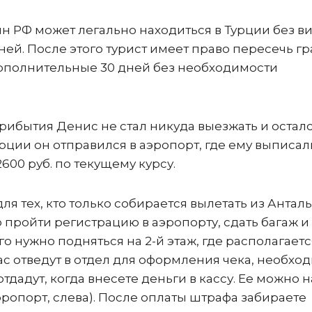
н РФ может легально находиться в Турции без в
ней. После этого турист имеет право пересечь г
 дополнительные 30 дней без необходимости
рибытия Денис не стал никуда выезжать и осталс
урции он отправился в аэропорт, где ему выписал
600 руб. по текущему курсу.
я тех, кто только собирается вылетать из Антал
пройти регистрацию в аэропорту, сдать багаж и
о нужно подняться на 2-й этаж, где располагаетс
ас отведут в отдел для оформления чека, необхо
тдадут, когда внесете деньги в кассу. Ее можно 
 аэропорт, слева). После оплаты штрафа забираете