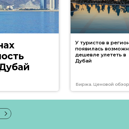
нах
У туристов в регио
появилась возможн
ность
дешевле улететь в
Дубай
 Дубай
Биржа. Ценовой обзор