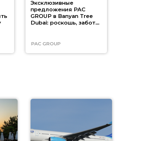
Эксклюзивные
Как п
предложения PAC
насыщ
ть
GROUP в Banyan Tree
Рас-э
у
Dubai: роскошь, забота
о детях и выгода до
45%
PAC GROUP
Русск
A
А
г