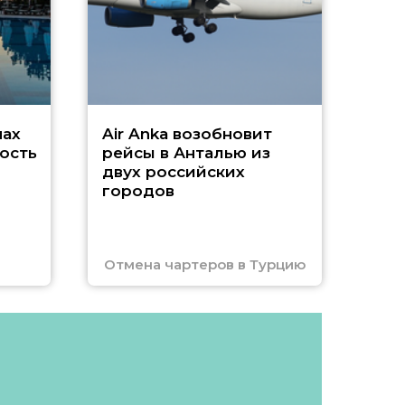
Чар
нах
Air Anka возобновит
ость
рейсы в Анталью из
двух российских
городов
Отмена чартеров в Турцию