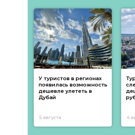
У туристов в регионах
Ту
появилась возможность
сл
дешевле улететь в
де
Дубай
ру
5 августа
4 а