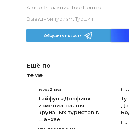
Автор:
Редакция TourDom.ru
Выездной туризм
Турция
,
Обсудить новость
П
Ещё по
теме
через 2 часа
3 ча
Тайфун «Долфин»
Ту
изменил планы
Да
круизных туристов в
Бо
Шанхае
Поч