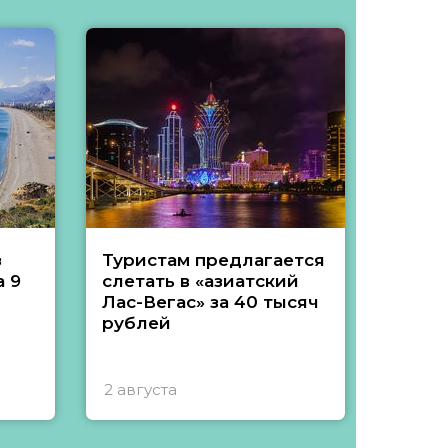
з
Туристам предлагается
Туры 
 9
слетать в «азиатский
подеш
Лас-Вегас» за 40 тысяч
тысяч
рублей
2 августа
1 авгу