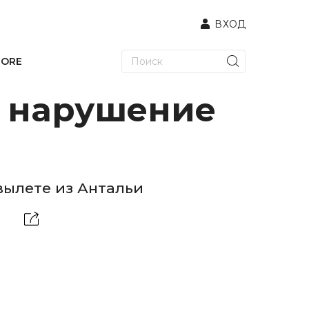
ВХОД
TORE
а нарушение
вылете из Антальи