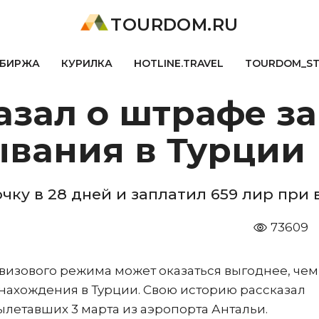
TOURDOM.RU
БИРЖА
КУРИЛКА
HOTLINE.TRAVEL
TOURDOM_S
азал о штрафе з
ывания в Турции
у в 28 дней и заплатил 659 лир при 
73609
визового режима может оказаться выгоднее, чем
нахождения в Турции. Свою историю рассказал
вылетавших 3 марта из аэропорта Антальи.