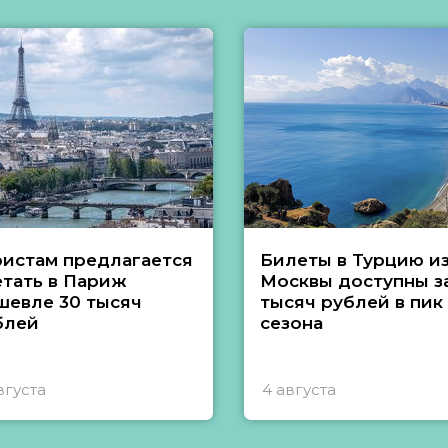
ристам предлагается
Билеты в Турцию и
етать в Париж
Москвы доступны за
шевле 30 тысяч
тысяч рублей в пик
блей
сезона
вгуста
4 августа