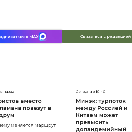
Связаться с редакцией
одписаться в MAX
са назад
Сегодня в 10:40
ристов вместо
Минэк: турпоток
ламана повезут в
между Россией и
друм
Китаем может
превысить
ему меняется маршрут
допандемийный