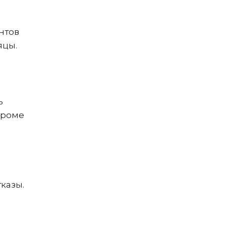
нтов
яцы.
ь
Кроме
казы.