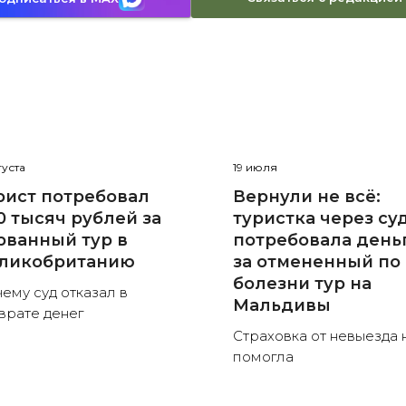
густа
19 июля
рист потребовал
Вернули не всё:
0 тысяч рублей за
туристка через су
рванный тур в
потребовала день
ликобританию
за отмененный по
болезни тур на
ему суд отказал в
Мальдивы
врате денег
Страховка от невыезда 
помогла