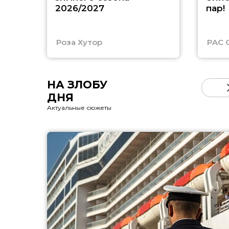
2026/2027
пар!
Роза Хутор
PAC 
НА ЗЛОБУ
ДНЯ
Актуальные сюжеты