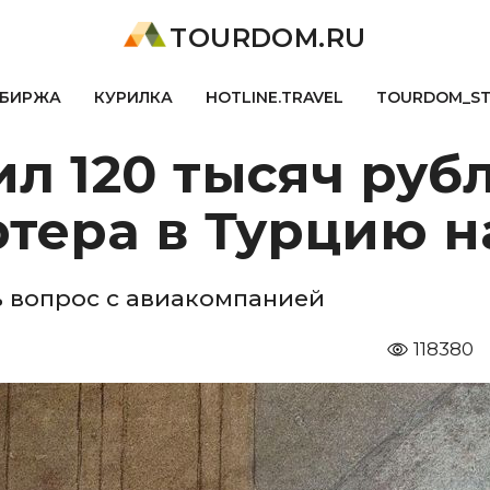
TOURDOM.RU
БИРЖА
КУРИЛКА
HOTLINE.TRAVEL
TOURDOM_S
ил 120 тысяч руб
тера в Турцию н
 вопрос с авиакомпанией
118380