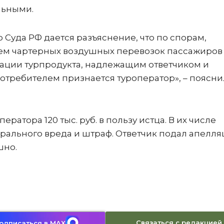
льными.
Суда РФ дается разъяснение, что по спорам,
ем чартерных воздушных перевозок пассажиров
зации турпродукта, надлежащим ответчиком и
отребителем признается туроператор», – поясни
ератора 120 тыс. руб. в пользу истца. В их числе
ального вреда и штраф. Ответчик подал апелля
шно.
Связаться с редакцией
одписаться в MAX