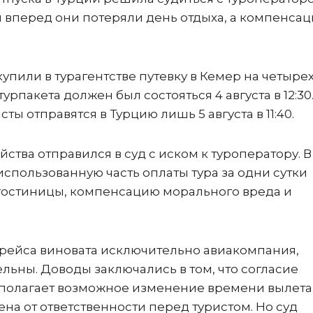
и вперед они потеряли день отдыха, а компенса
купили в турагентстве путевку в Кемер на четыре
 турпакета должен был состояться 4 августа в 12:30
ы отправятся в Турцию лишь 5 августа в 11:40.
ства отправился в суд с иском к туроператору. 
спользованную часть оплаты тура за одни сутки
у гостиницы, компенсацию морального вреда и
се рейса виновата исключительно авиакомпания,
льны. Доводы заключались в том, что согласие
полагает возможное изменение времени вылета.
ена от ответственности перед туристом. Но суд