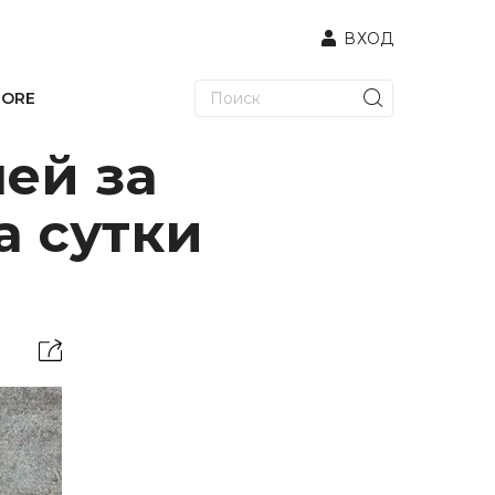
ВХОД
TORE
лей за
а сутки