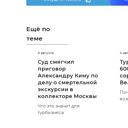
Ещё по
теме
6 августа
4 ав
Суд смягчил
Ту
приговор
60
Александру Киму по
со
делу о смертельной
Ве
экскурсии в
Поч
коллекторе Москвы
воз
Что это значит для
турбизнеса