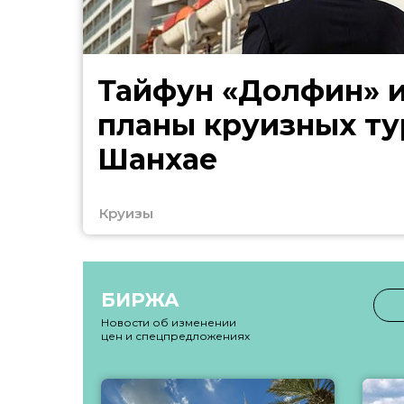
Тайфун «Долфин» 
планы круизных ту
Шанхае
Круизы
БИРЖА
Новости об изменении
цен и спецпредложениях