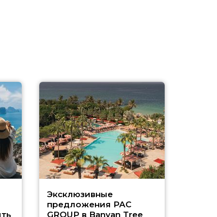
Эксклюзивные
Как п
предложения PAC
насыщ
ть
GROUP в Banyan Tree
Рас-э