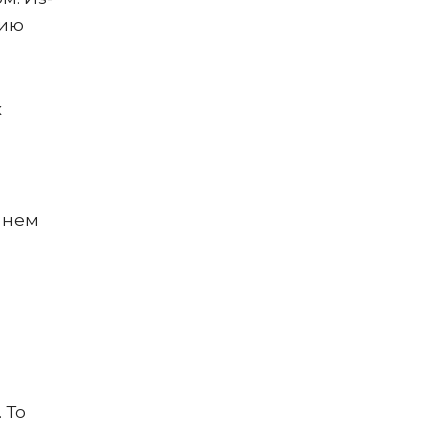
цию
х
.
В нем
 То