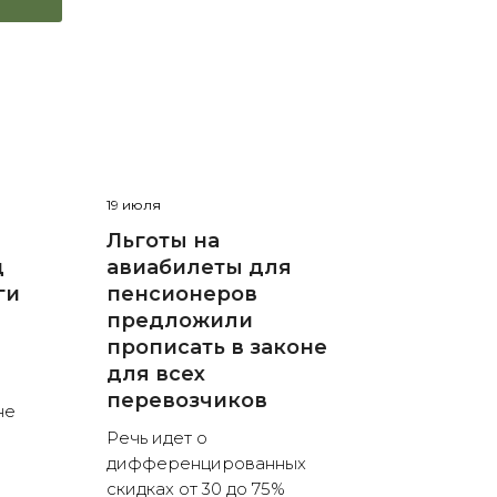
19 июля
Льготы на
д
авиабилеты для
ги
пенсионеров
предложили
прописать в законе
для всех
перевозчиков
не
Речь идет о
дифференцированных
скидках от 30 до 75%