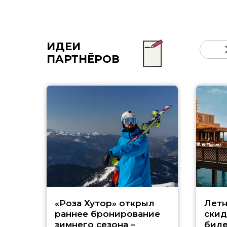
ИДЕИ
ПАРТНЁРОВ
«Роза Хутор» открыл
Летн
раннее бронирование
скид
зимнего сезона –
биле