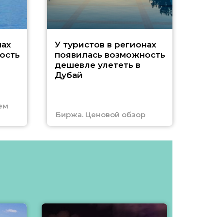
A
нах
У туристов в регионах
ость
появилась возможность
А
дешевле улететь в
Дубай
г
ем
Биржа. Ценовой обзор
Отм