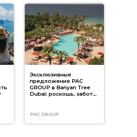
Эксклюзивные
Как п
предложения PAC
насыщ
ть
GROUP в Banyan Tree
Рас-э
у
Dubai: роскошь, забота
о детях и выгода до
45%
PAC GROUP
Русск