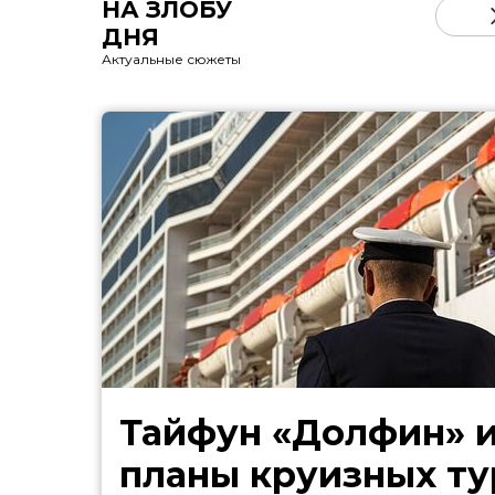
НА ЗЛОБУ
ДНЯ
Актуальные сюжеты
Тайфун «Долфин» 
планы круизных ту