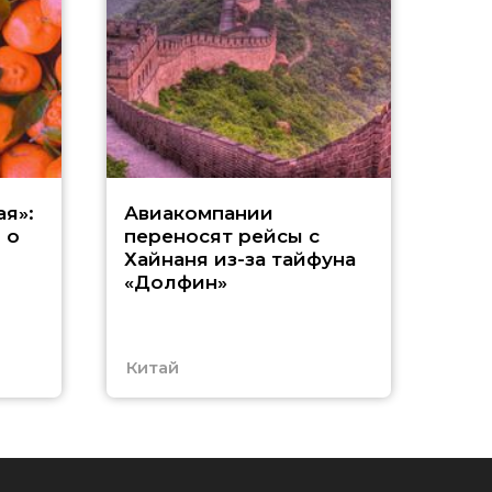
Р
я»:
Авиакомпании
 о
переносят рейсы с
м
Хайнаня из-за тайфуна
«Долфин»
и
Китай
Таи