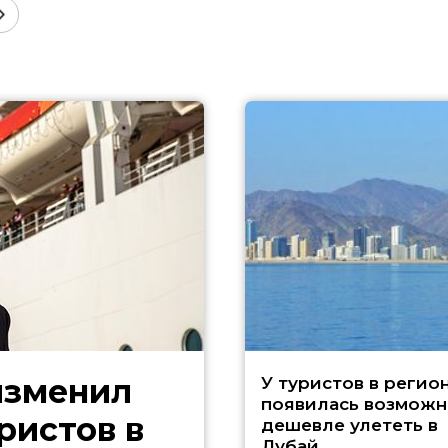
изменил
У туристов в регио
появилась возможн
ристов в
дешевле улететь в
Дубай