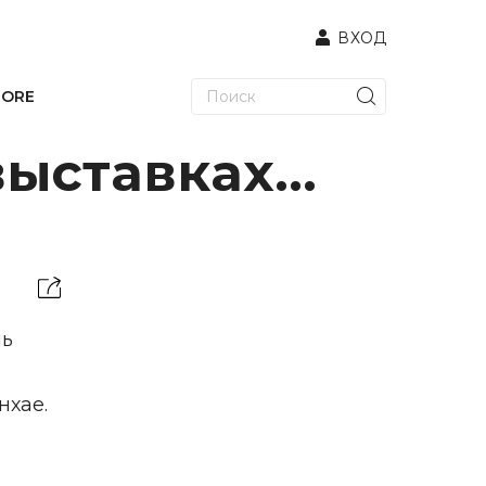
ВХОД
TORE
ыставках...
ль
нхае.