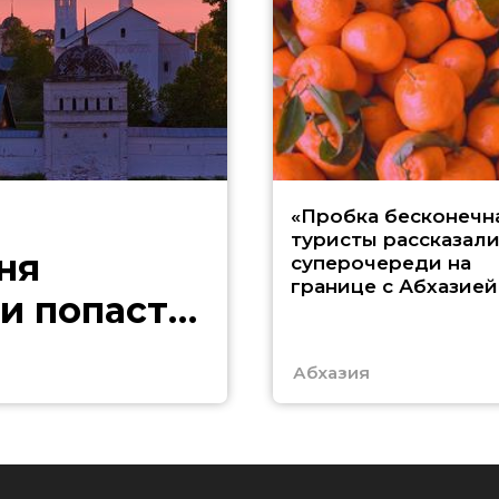
«Пробка бесконечна
туристы рассказали
ня
суперочереди на
границе с Абхазией
и попасть
Абхазия