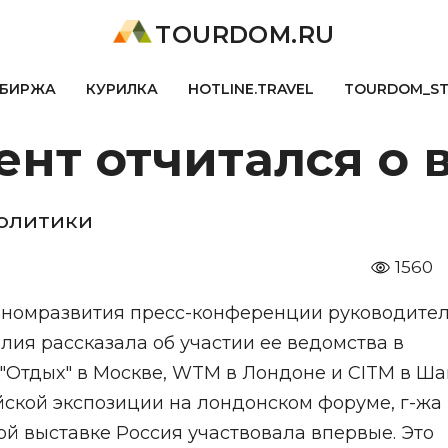
TOURDOM.RU
БИРЖА
КУРИЛКА
HOTLINE.TRAVEL
TOURDOM_S
нт отчитался о в
олитики
1560
ономразвития пресс-конференции руководите
ия рассказала об участии ее ведомства в
"Отдых" в Москве, WTM в Лондоне и CITM в Ша
йской экспозиции на лондонском форуме, г-жа
й выставке Россия участвовала впервые. Это