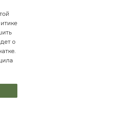
той
литике
шить
дет о
атке.
щила