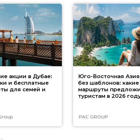
ие акции в Дубае:
Юго-Восточная Азия
ки и бесплатные
без шаблонов: какие
ты для семей и
маршруты предложи
туристам в 2026 год
Group
PAC GROUP