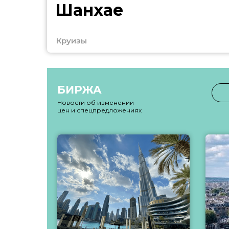
Шанхае
Круизы
БИРЖА
Новости об изменении
цен и спецпредложениях