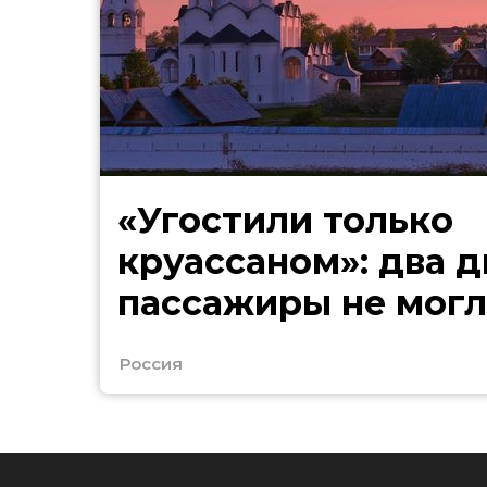
«Угостили только
круассаном»: два д
пассажиры не могл
в Сочи
Россия