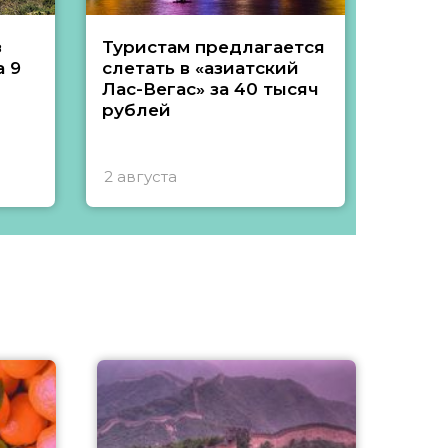
з
Туристам предлагается
Туры 
 9
слетать в «азиатский
подеш
Лас-Вегас» за 40 тысяч
тысяч
рублей
2 августа
1 авгу