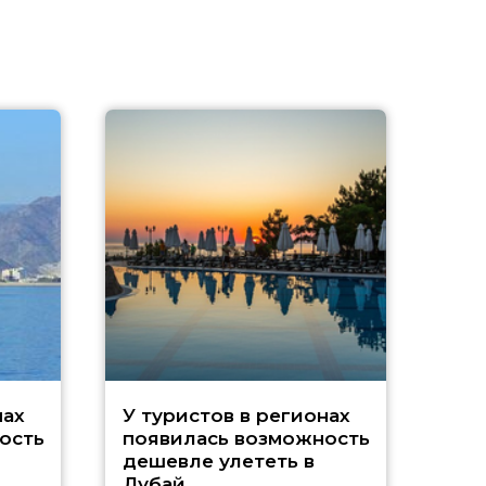
A
нах
У туристов в регионах
ость
появилась возможность
А
дешевле улететь в
Дубай