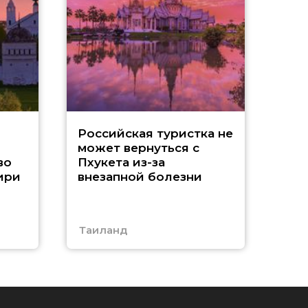
A
Российская туристка не
может вернуться с
н
во
Пхукета из-за
ири
внезапной болезни
Таиланд
Тур