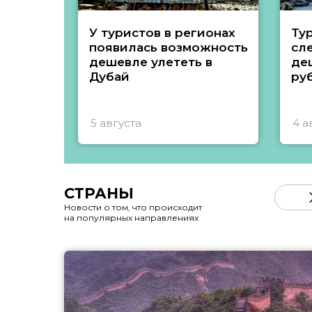
У туристов в регионах
Ту
появилась возможность
сл
дешевле улететь в
де
Дубай
ру
5 августа
4 а
СТРАНЫ
Новости о том, что происходит
на популярных направлениях