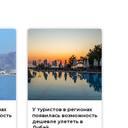
A
нах
У туристов в регионах
ость
появилась возможность
А
дешевле улететь в
Дубай