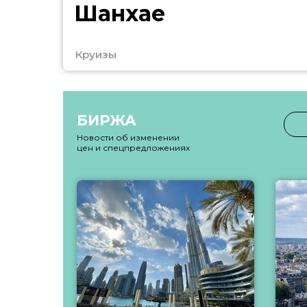
Шанхае
Круизы
БИРЖА
Новости об изменении
цен и спецпредложениях