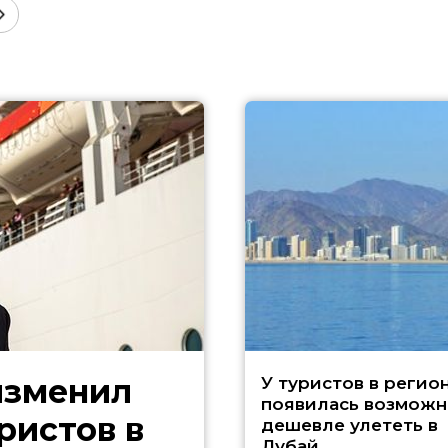
изменил
У туристов в регио
появилась возможн
ристов в
дешевле улететь в
Дубай