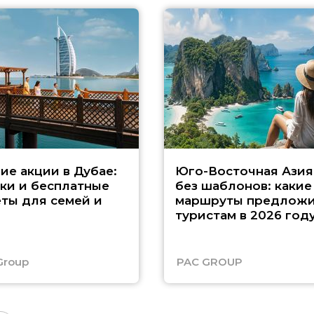
ие акции в Дубае:
Юго-Восточная Азия
ки и бесплатные
без шаблонов: какие
ты для семей и
маршруты предложи
туристам в 2026 год
Group
PAC GROUP