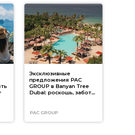
Эксклюзивные
Как п
предложения PAC
насыщ
ть
GROUP в Banyan Tree
Рас-э
у
Dubai: роскошь, забота
о детях и выгода до
45%
PAC GROUP
Русск