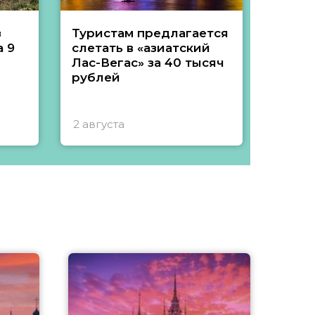
з
Туристам предлагается
Туры 
 9
слетать в «азиатский
подеш
Лас-Вегас» за 40 тысяч
тысяч
рублей
2 августа
1 авгу