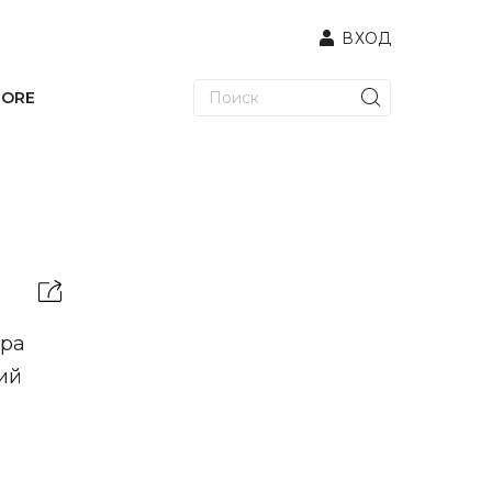
ВХОД
TORE
тра
ий