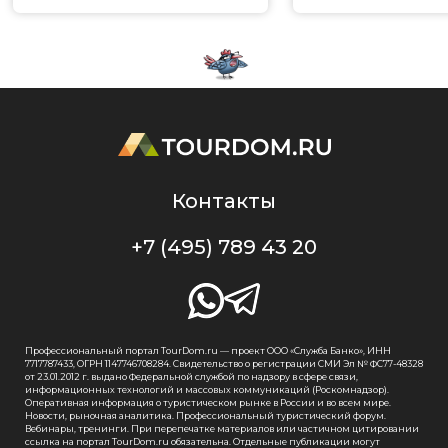
Контакты
+7 (495) 789 43 20
Профессиональный портал TourDom.ru — проект ООО «Служба Банко», ИНН
7717787433, ОГРН 1147746708284. Свидетельство о регистрации СМИ Эл № ФС77-48328
от 23.01.2012 г. выдано Федеральной службой по надзору в сфере связи,
информационных технологий и массовых коммуникаций (Роскомнадзор).
Оперативная информация о туристическом рынке в России и во всем мире.
Новости, рыночная аналитика. Профессиональный туристический форум.
Вебинары, тренинги. При перепечатке материалов или частичном цитировании
ссылка на портал TourDom.ru обязательна. Отдельные публикации могут