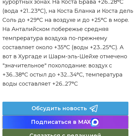
курортных зонах. На Коста Брава +26...28°С
(вода +21...23°С), на Коста Бланка и Коста дель
Соль до +29°С на воздухе и до +25°С в море.
На Анталийском побережье средняя
темпрература воздуха по-прежнему
составляет около +35°С (воды +23...25°С). А
вот в Хургаде и Шарм-эль-Шейхе отмечено
"значительное" похолодание: воздух с
+36...38°С остыл до +32...34°С, температура
воды составляет +26...27°С
Обсудить новость
Подписаться в MAX
Связаться с редакцией