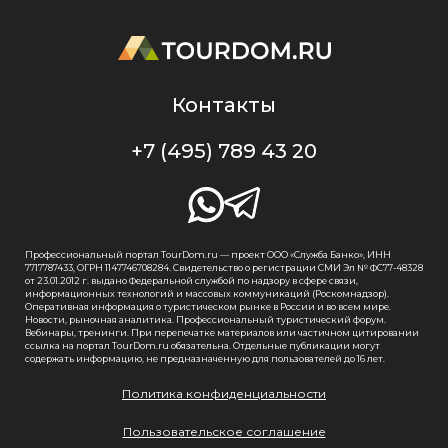
Контакты
+7 (495) 789 43 20
Профессиональный портал TourDom.ru — проект ООО «Служба Банко», ИНН
7717787433, ОГРН 1147746708284. Свидетельство о регистрации СМИ Эл № ФС77-48328
от 23.01.2012 г. выдано Федеральной службой по надзору в сфере связи,
информационных технологий и массовых коммуникаций (Роскомнадзор).
Оперативная информация о туристическом рынке в России и во всем мире.
Новости, рыночная аналитика. Профессиональный туристический форум.
Вебинары, тренинги. При перепечатке материалов или частичном цитировании
ссылка на портал TourDom.ru обязательна. Отдельные публикации могут
содержать информацию, не предназначенную для пользователей до 16 лет.
Политика конфиденциальности
Пользовательское соглашение