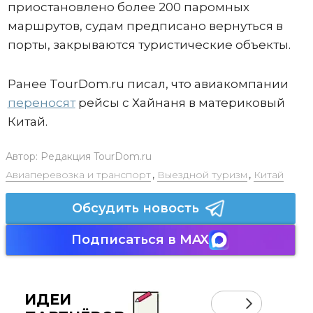
приостановлено более 200 паромных
маршрутов, судам предписано вернуться в
порты, закрываются туристические объекты.
Ранее TourDom.ru писал, что авиакомпании
переносят
рейсы с Хайнаня в материковый
Китай.
Автор:
Редакция TourDom.ru
Авиаперевозка и транспорт
,
Выездной туризм
,
Китай
Обсудить новость
Подписаться в MAX
ИДЕИ