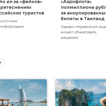
ло из-за «фейков»
«Аэрофлота»
притеснениях
полмиллиона руб
ссийских туристов
за аннулированны
билеты в Таиланд
 источник
зинформации
Однако перевозчик ещ
может обжаловать
решение