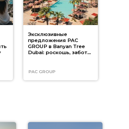
Эксклюзивные
Как п
предложения PAC
насыщ
ть
GROUP в Banyan Tree
Рас-э
у
Dubai: роскошь, забота
о детях и выгода до
45%
PAC GROUP
Русск