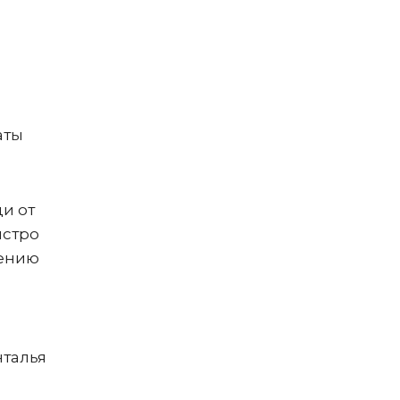
аты
и от
ыстро
нению
талья
м