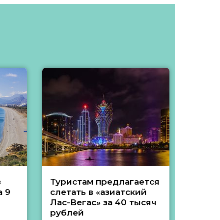
з
Туристам предлагается
Туры 
 9
слетать в «азиатский
подеш
Лас-Вегас» за 40 тысяч
тысяч
рублей