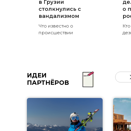
в Грузии
де
столкнулись с
о 
вандализмом
ро
Что известно о
Кто
происшествии
де
ИДЕИ
ПАРТНЁРОВ