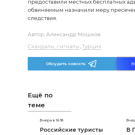
предоставили местных бесплатных адв
обвиняемым назначили меру пресечен
следствия.
Автор:
Александр Мошков
Скандалы, сигналы
Турция
,
Обсудить новость
П
Ещё по
теме
Вчера в 16:18
Вчер
Российские туристы
В 