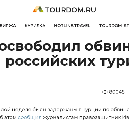
TOURDOM.RU
БИРЖА
КУРИЛКА
HOTLINE.TRAVEL
TOURDOM_S
 освободил обви
 российских тур
80045
шлой неделе были задержаны в Турции по обвин
Об этом
сообщил
журналистам правозащитник И