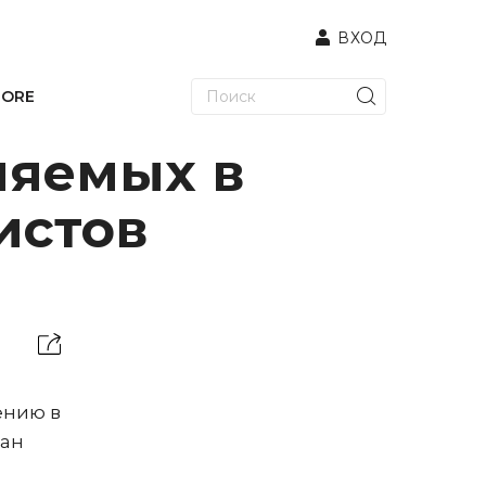
ВХОД
TORE
няемых в
истов
ению в
ван