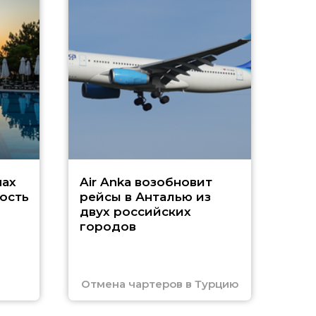
A
А
г
Чар
нах
Air Anka возобновит
ость
рейсы в Анталью из
двух российских
городов
Отмена чартеров в Турцию