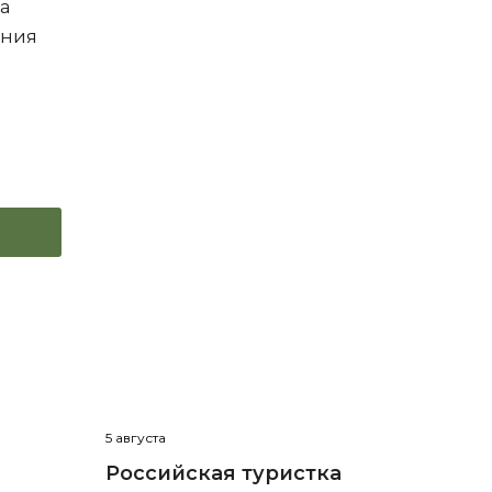
а
ения
5 августа
Российская туристка