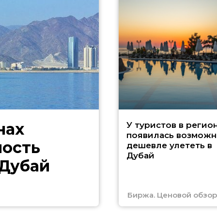
нах
У туристов в регио
появилась возможн
ность
дешевле улететь в
Дубай
 Дубай
Биржа. Ценовой обзор