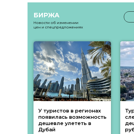
БИРЖА
Новости об изменении
цен и спецпредложениях
У туристов в регионах
Ту
появилась возможность
сл
дешевле улететь в
де
Дубай
ру