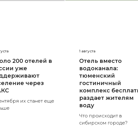
густа
1 августа
оло 200 отелей в
Отель вместо
ссии уже
водоканала:
ддерживают
тюменский
селение через
гостиничный
КС
комплекс бесплат
раздает жителям
ентября их станет еще
воду
льше
Что происходит в
сибирском городе?