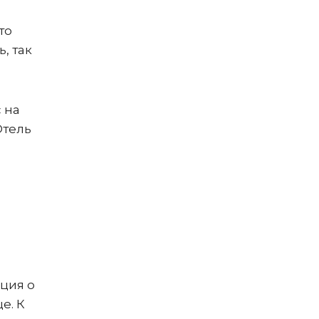
то
, так
 на
Отель
ция о
е. К