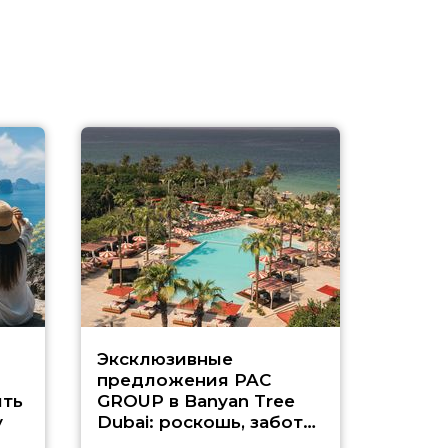
Эксклюзивные
Как п
предложения PAC
насыщ
ть
GROUP в Banyan Tree
Рас-э
у
Dubai: роскошь, забота
о детях и выгода до