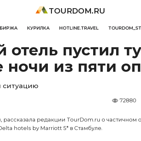
TOURDOM.RU
БИРЖА
КУРИЛКА
HOTLINE.TRAVEL
TOURDOM_S
 отель пустил т
е ночи из пяти 
и ситуацию
72880
, рассказала редакции TourDom.ru о частичном 
a hotels by Marriott 5* в Стамбуле.