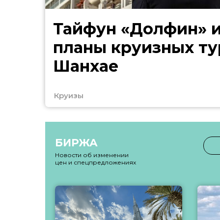
Тайфун «Долфин» 
планы круизных ту
Шанхае
Круизы
БИРЖА
Новости об изменении
цен и спецпредложениях