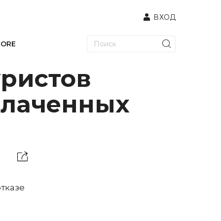
ВХОД
TORE
уристов
оплаченных
отказе