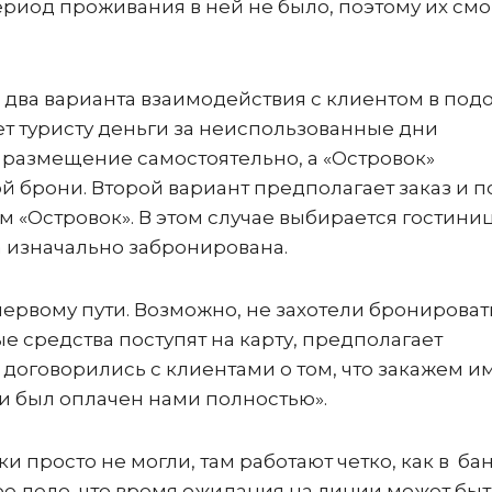
ериод проживания в ней не было, поэтому их смо
ть два варианта взаимодействия с клиентом в по
ет туристу деньги за неиспользованные дни
т размещение самостоятельно, а «Островок»
й брони. Второй вариант предполагает заказ и 
м «Островок». В этом случае выбирается гостиниц
а изначально забронирована.
первому пути. Возможно, не захотели бронироват
е средства поступят на карту, предполагает
 договорились с клиентами о том, что закажем и
н и был оплачен нами полностью».
 просто не могли, там работают четко, как в бан
ое дело, что время ожидания на линии может быт