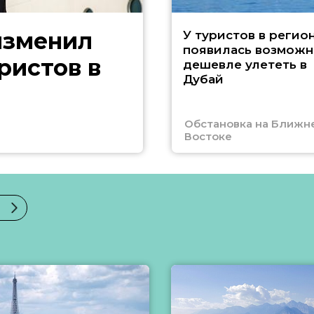
изменил
У туристов в регио
появилась возможн
ристов в
дешевле улететь в
Дубай
Обстановка на Ближн
Востоке