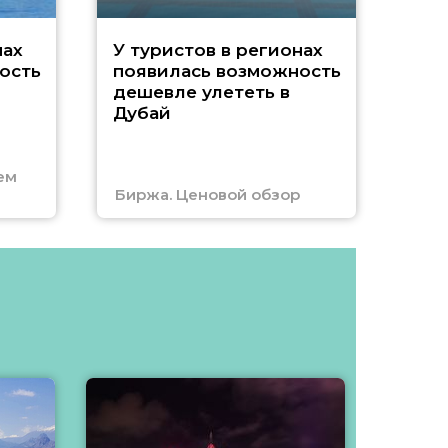
A
нах
У туристов в регионах
ость
появилась возможность
А
дешевле улететь в
Дубай
г
ем
Биржа. Ценовой обзор
Отм