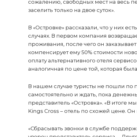
сожалению, свободных мест на весь п
заселить только на двое суток».
В «Островке» рассказали, что у них ес
случаях. В первом компания возвраща
проживания, после чего он заказывае
компенсирует ему 50% стоимости ново
оплату альтернативного отеля сервисо
аналогичная по цене той, которая был
В нашем случае туристы не пошли по 
самостоятельно и ждать, пока денежны
представитель «Островка». «В итоге мы
Kings Cross – отель по схожей цене. О
«Сбрасывать звонки в службе поддержки
уверен представитель сервиса. – Друг