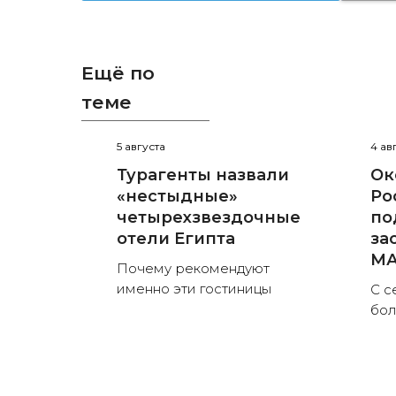
Ещё по
теме
5 августа
4 ав
Турагенты назвали
Ок
«нестыдные»
Ро
четырехзвездочные
по
отели Египта
за
MА
Почему рекомендуют
именно эти гостиницы
С с
бо