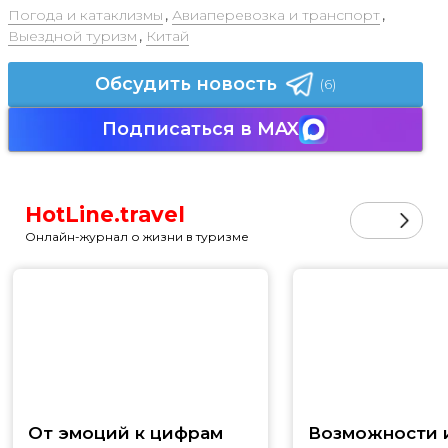
Погода и катаклизмы
,
Авиаперевозка и транспорт
,
Выездной туризм
,
Китай
Обсудить новость
(6)
Подписаться в MAX
HotLine.travel
Онлайн-журнал о жизни в туризме
От эмоций к цифрам
Возможности и