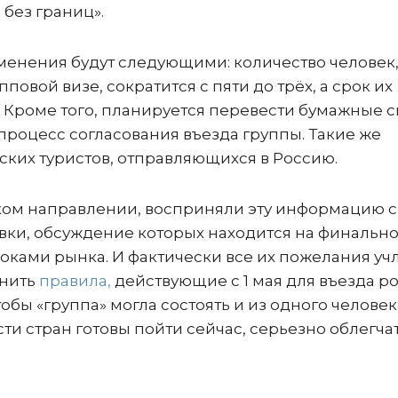
без границ».
зменения будут следующими: количество человек
повой визе, сократится с пяти до трёх, а срок их
ня. Кроме того, планируется перевести бумажные 
процесс согласования въезда группы. Такие же
йских туристов, отправляющихся в Россию.
ком направлении, восприняли эту информацию с
вки, обсуждение которых находится на финальн
ками рынка. И фактически все их пожелания учл
анить
правила,
действующие с 1 мая для въезда р
тобы «группа» могла состоять и из одного человек
сти стран готовы пойти сейчас, серьезно облегча