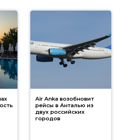
A
А
г
Чар
нах
Air Anka возобновит
ость
рейсы в Анталью из
двух российских
городов