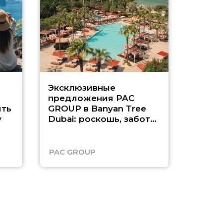
Эксклюзивные
Как п
предложения PAC
насыщ
ть
GROUP в Banyan Tree
Рас-э
у
Dubai: роскошь, забота
о детях и выгода до
45%
PAC GROUP
Русск