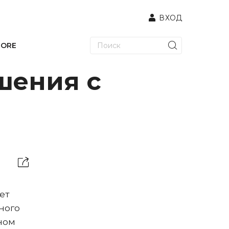
ВХОД
TORE
шения с
ет
ного
ном