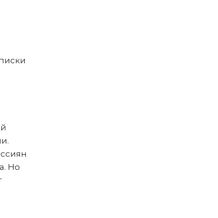
,
списки
ой
и.
оссиян
а. Но
т