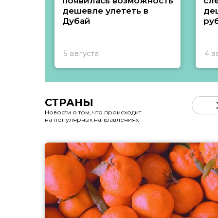
появилась возможность
сл
дешевле улететь в
де
Дубай
ру
5 августа
4 а
СТРАНЫ
Новости о том, что происходит
на популярных направлениях