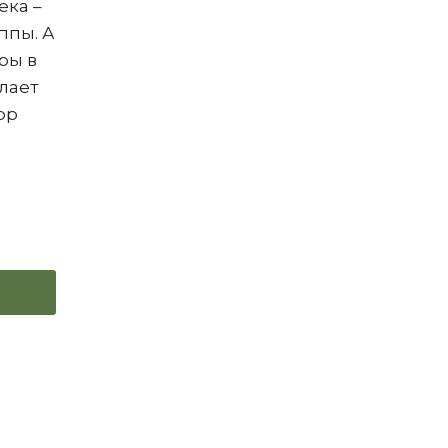
ека –
ппы. А
ры в
лает
ор