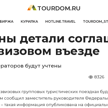
TOURDOM.RU
БИРЖА
КУРИЛКА
HOTLINE.TRAVEL
TOURDOM_S
ны детали согла
визовом въезде
раторов будут учтены
8326
езвизовых групповых туристических поездках буд
ом сообщил заместитель руководителя Федераль
в – такая информация опубликована на официаль