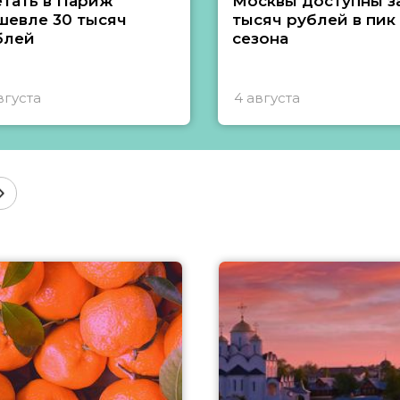
етать в Париж
Москвы доступны за
шевле 30 тысяч
тысяч рублей в пик
блей
сезона
вгуста
4 августа