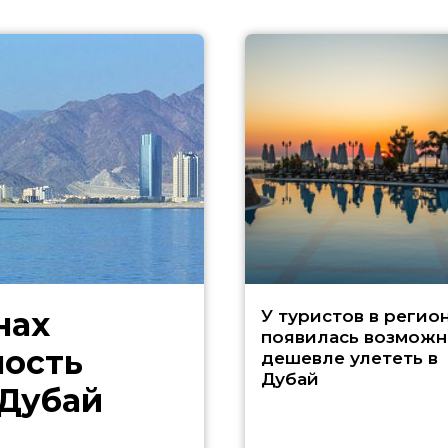
нах
У туристов в регио
появилась возможн
ность
дешевле улететь в
Дубай
 Дубай