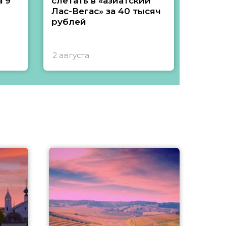
 9
слетать в «азиатский
подеш
Лас-Вегас» за 40 тысяч
тысяч
рублей
2 августа
1 авгу