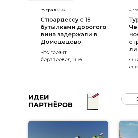
Вчера в 12:40
4 ав
Стюардессу с 15
Ту
бутылками дорогого
Че
вина задержали в
но
Домодедово
ст
ли
Что грозит
бортпроводнице
Отв
сли
ИДЕИ
ПАРТНЁРОВ