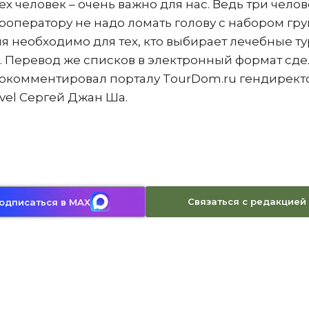
ех человек – очень важно для нас. Ведь три челов
туроператору не надо ломать голову с набором гру
я необходимо для тех, кто выбирает лечебные ту
ей. Перевод же списков в электронный формат сде
прокомментировал порталу TourDom.ru гендирект
avel Сергей Джан Ша.
Связаться с редакцией
одписаться в MAX