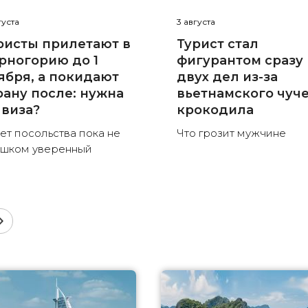
густа
3 августа
ристы прилетают в
Турист стал
рногорию до 1
фигурантом сразу
ября, а покидают
двух дел из-за
рану после: нужна
вьетнамского чуч
 виза?
крокодила
ет посольства пока не
Что грозит мужчине
шком уверенный