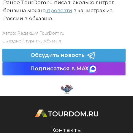
Ранее TourDom.ru писал, сколько литров
бензина можно
провезти
в канистрах из
России в Абхазию.
Автор:
Редакция TourDom.ru
Выездной туризм
,
Абхазия
Обсудить новость
Подписаться в MAX
Контакты