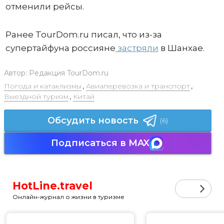
отменили рейсы.
Ранее TourDom.ru писал, что из-за
супертайфуна россияне
застряли
в Шанхае.
Автор:
Редакция TourDom.ru
Погода и катаклизмы
,
Авиаперевозка и транспорт
,
Выездной туризм
,
Китай
Обсудить новость
(6)
Подписаться в MAX
HotLine.travel
Онлайн-журнал о жизни в туризме