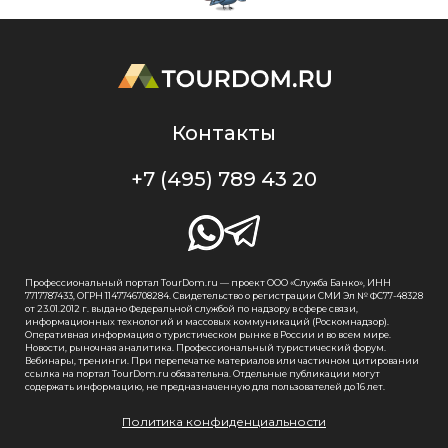
Контакты
+7 (495) 789 43 20
Профессиональный портал TourDom.ru — проект ООО «Служба Банко», ИНН
7717787433, ОГРН 1147746708284. Свидетельство о регистрации СМИ Эл № ФС77-48328
от 23.01.2012 г. выдано Федеральной службой по надзору в сфере связи,
информационных технологий и массовых коммуникаций (Роскомнадзор).
Оперативная информация о туристическом рынке в России и во всем мире.
Новости, рыночная аналитика. Профессиональный туристический форум.
Вебинары, тренинги. При перепечатке материалов или частичном цитировании
ссылка на портал TourDom.ru обязательна. Отдельные публикации могут
содержать информацию, не предназначенную для пользователей до 16 лет.
Политика конфиденциальности