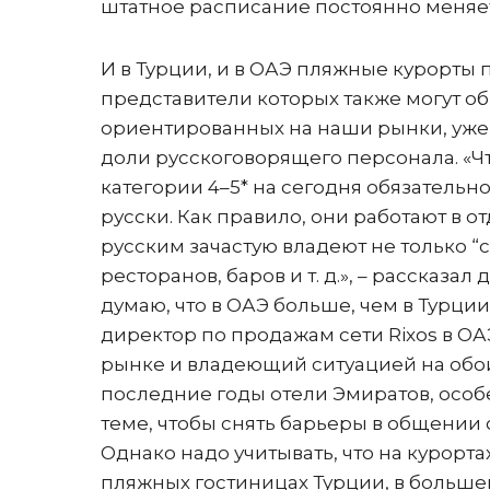
штатное расписание постоянно меняетс
И в Турции, и в ОАЭ пляжные курорты 
представители которых также могут об
ориентированных на наши рынки, уже
доли русскоговорящего персонала. «Чт
категории 4–5* на сегодня обязательно
русски. Как правило, они работают в 
русским зачастую владеют не только “
ресторанов, баров и т. д.», – рассказа
думаю, что в ОАЭ больше, чем в Турци
директор по продажам сети Rixos в О
рынке и владеющий ситуацией на обоих
последние годы отели Эмиратов, особе
теме, чтобы снять барьеры в общении 
Однако надо учитывать, что на курорт
пляжных гостиницах Турции, в больш