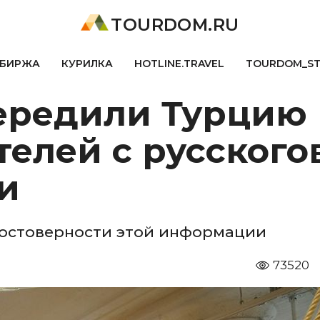
TOURDOM.RU
БИРЖА
КУРИЛКА
HOTLINE.TRAVEL
TOURDOM_S
ередили Турцию 
отелей с русског
и
достоверности этой информации
73520