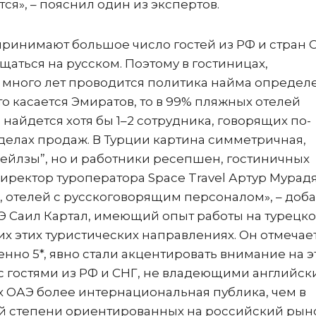
я», – пояснил один из экспертов.
принимают большое число гостей из РФ и стран 
щаться на русском. Поэтому в гостиницах,
 много лет проводится политика найма определ
о касается Эмиратов, то в 99% пляжных отелей
 найдется хотя бы 1–2 сотрудника, говорящих по-
отделах продаж. В Турции картина симметричная,
сейлзы”, но и работники ресепшен, гостиничных
л директор туроператора Space Travel Артур Мурадя
и, отелей с русскоговорящим персоналом», – доб
АЭ Саил Картал, имеющий опыт работы на турецк
 этих туристических направлениях. Он отмечает,
нно 5*, явно стали акцентировать внимание на э
с гостями из РФ и СНГ, не владеющими английск
ах ОАЭ более интернациональная публика, чем в
ей степени ориентированных на российский рыно