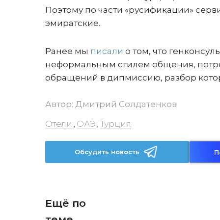
Поэтому по части «русификации» серви
эмиратские.
Ранее мы
писали
о том, что генконсул
неформальным стилем общения, потро
обращений в дипмиссию, разбор котор
Автор:
Дмитрий Солдатенков
Отели
ОАЭ
Турция
,
,
Обсудить новость
П
Ещё по
теме