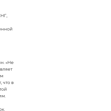
СНГ,
енной
н. «Не
авляет
ом
 что в
той
им.
к.