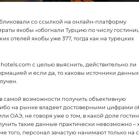
убликовали со ссылкой на онлайн-платформу
мираты якобы «обогнали Турцию по числу гостиниц
х отелей якобы уже 377, тогда как на турецких
1hotels.com с целью выяснить, действительно ли
рмацией и если да, то каковы источники данных
олучен.
в самой возможности получить объективную
о-либо на рынке владеет достоверными цифрами 
ли ОАЭ, не говоря уже о том, в какой доле гости
лучить такие данные практически невозможно – 
ме того, персонал зачастую нанимают только на с