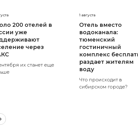
густа
1 августа
оло 200 отелей в
Отель вместо
ссии уже
водоканала:
ддерживают
тюменский
селение через
гостиничный
КС
комплекс бесплат
раздает жителям
ентября их станет еще
воду
льше
Что происходит в
сибирском городе?