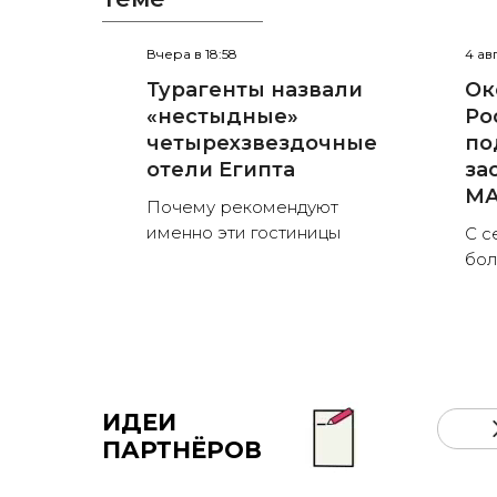
Вчера в 18:58
4 ав
Турагенты назвали
Ок
«нестыдные»
Ро
четырехзвездочные
по
отели Египта
за
MА
Почему рекомендуют
именно эти гостиницы
С с
бо
ИДЕИ
ПАРТНЁРОВ