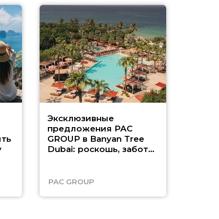
Эксклюзивные
Как п
предложения PAC
насыщ
ть
GROUP в Banyan Tree
Рас-э
у
Dubai: роскошь, забота
о детях и выгода до
45%
PAC GROUP
Русск