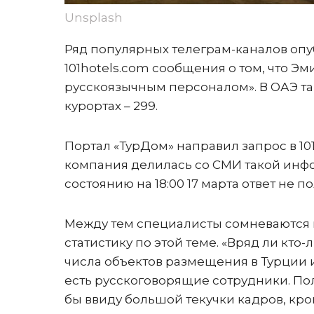
Unsplash
Ряд популярных телеграм-каналов оп
101hotels.com сообщения о том, что Э
русскоязычным персоналом». В ОАЭ таки
курортах – 299.
Портал «ТурДом» направил запрос в 10
компания делилась со СМИ такой инфо
состоянию на 18:00 17 марта ответ не п
Между тем специалисты сомневаются 
статистику по этой теме. «Вряд ли кт
числа объектов размещения в Турции и
есть русскоговорящие сотрудники. По
бы ввиду большой текучки кадров, кро