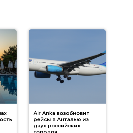
A
А
г
Чар
нах
Air Anka возобновит
ость
рейсы в Анталью из
двух российских
городов