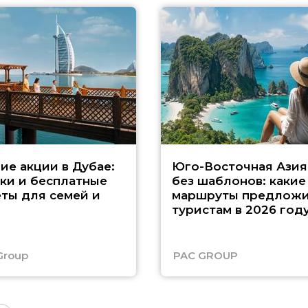
ие акции в Дубае:
Юго-Восточная Азия
ки и бесплатные
без шаблонов: какие
ты для семей и
маршруты предложи
туристам в 2026 год
Group
PAC GROUP