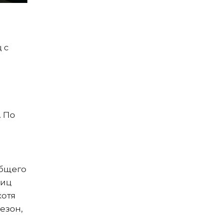
 с
. По
общего
ниц
хотя
езон,