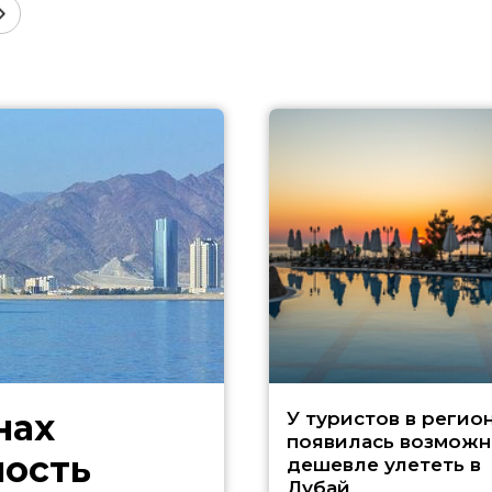
нах
У туристов в регио
появилась возможн
ность
дешевле улететь в
Дубай