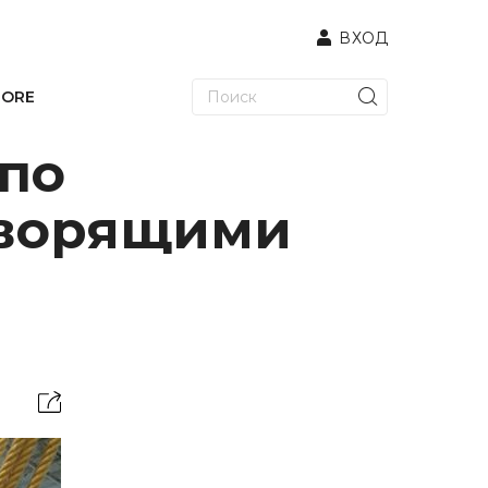
ВХОД
TORE
по
оворящими