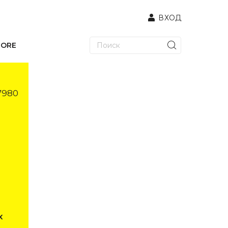
ВХОД
TORE
7980
х