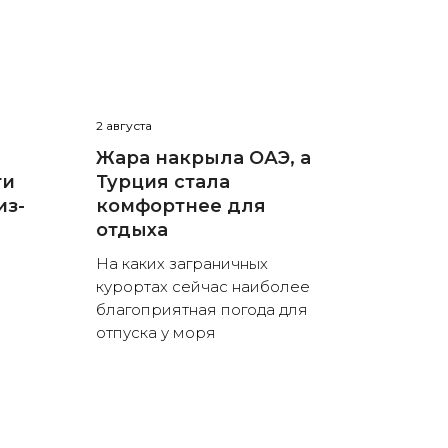
2 августа
Жара накрыла ОАЭ, а
ти
Турция стала
из-
комфортнее для
отдыха
На каких заграничных
курортах сейчас наиболее
благоприятная погода для
отпуска у моря