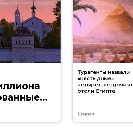
Турагенты назвали
«нестыдные»
иллиона
четырехзвездочны
отели Египта
ованные
Египет