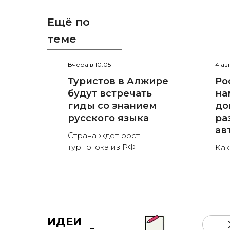
Ещё по
теме
Вчера в 10:05
4 ав
Туристов в Алжире
Ро
будут встречать
на
гиды со знанием
до
русского языка
ра
ав
Страна ждет рост
турпотока из РФ
Как
ИДЕИ