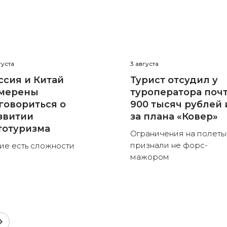
густа
3 августа
ссия и Китай
Турист отсудил у
мерены
туроператора поч
говориться о
900 тысяч рублей 
звитии
за плана «Ковер»
тотуризма
Ограничения на полеты
признали не форс-
ие есть сложности
мажором