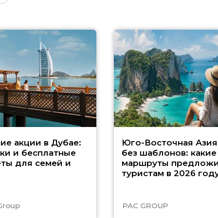
ие акции в Дубае:
Юго-Восточная Азия
ки и бесплатные
без шаблонов: какие
ты для семей и
маршруты предложи
туристам в 2026 год
Group
PAC GROUP