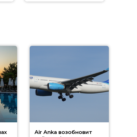
A
А
г
Чар
нах
Air Anka возобновит