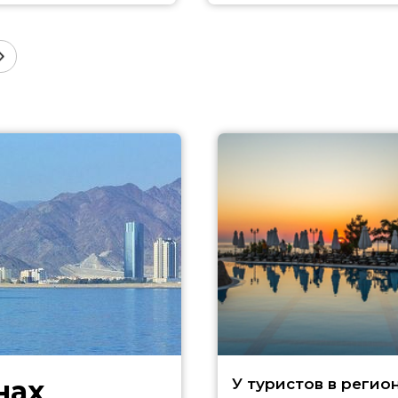
нах
У туристов в регио