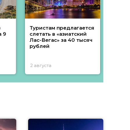
з
Туристам предлагается
Туры 
 9
слетать в «азиатский
подеш
Лас-Вегас» за 40 тысяч
тысяч
рублей
2 августа
1 авгу