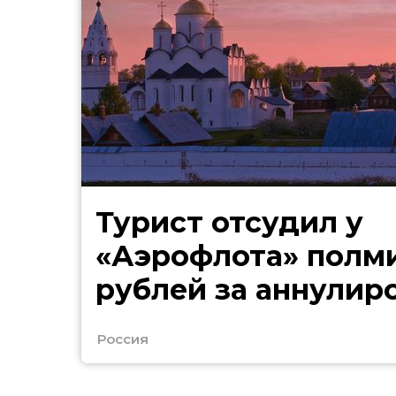
Турист отсудил у
«Аэрофлота» полм
рублей за аннулир
билеты в Таиланд
Россия