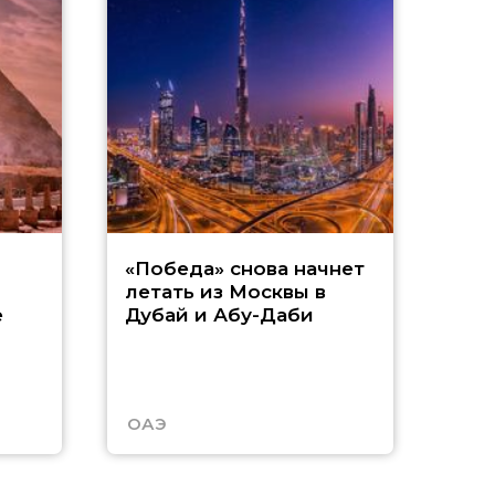
Р
«Победа» снова начнет
летать из Москвы в
п
е
Дубай и Абу-Даби
з
Т
ОАЭ
Таи