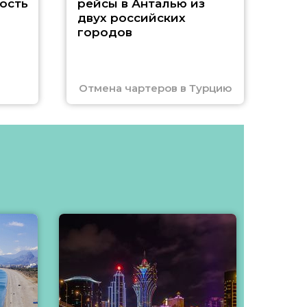
ость
рейсы в Анталью из
двух российских
городов
Отмена чартеров в Турцию