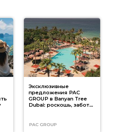
Эксклюзивные
Как п
предложения PAC
насыщ
ть
GROUP в Banyan Tree
Рас-э
у
Dubai: роскошь, забота
о детях и выгода до
45%
PAC GROUP
Русск