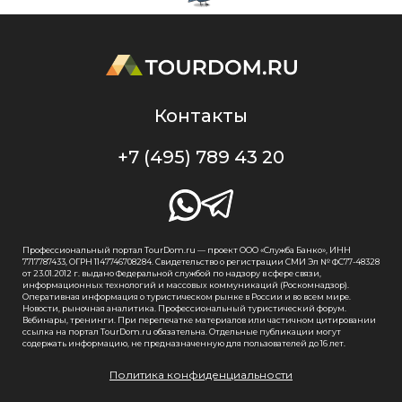
Контакты
+7 (495) 789 43 20
Профессиональный портал TourDom.ru — проект ООО «Служба Банко», ИНН
7717787433, ОГРН 1147746708284. Свидетельство о регистрации СМИ Эл № ФС77-48328
от 23.01.2012 г. выдано Федеральной службой по надзору в сфере связи,
информационных технологий и массовых коммуникаций (Роскомнадзор).
Оперативная информация о туристическом рынке в России и во всем мире.
Новости, рыночная аналитика. Профессиональный туристический форум.
Вебинары, тренинги. При перепечатке материалов или частичном цитировании
ссылка на портал TourDom.ru обязательна. Отдельные публикации могут
содержать информацию, не предназначенную для пользователей до 16 лет.
Политика конфиденциальности