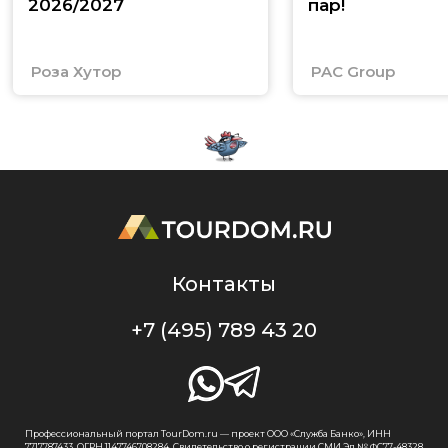
2026/2027
пар!
Роза Хутор
PAC Group
Контакты
+7 (495) 789 43 20
Профессиональный портал TourDom.ru — проект ООО «Служба Банко», ИНН
7717787433, ОГРН 1147746708284. Свидетельство о регистрации СМИ Эл № ФС77-48328