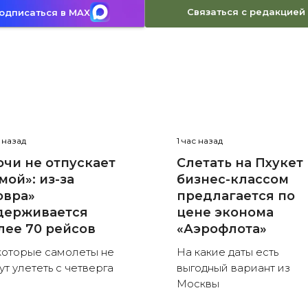
Связаться с редакцией
одписаться в MAX
с назад
1 час назад
очи не отпускает
Слетать на Пхукет
мой»: из-за
бизнес-классом
овра»
предлагается по
держивается
цене эконома
лее 70 рейсов
«Аэрофлота»
оторые самолеты не
На какие даты есть
ут улететь с четверга
выгодный вариант из
Москвы