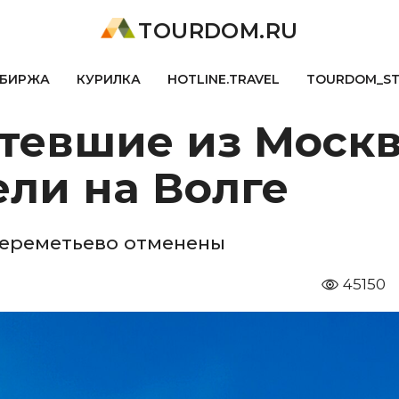
TOURDOM.RU
БИРЖА
КУРИЛКА
HOTLINE.TRAVEL
TOURDOM_S
етевшие из Моск
ели на Волге
Шереметьево отменены
45150