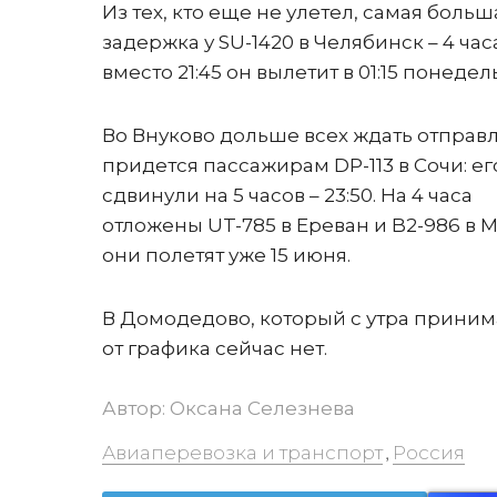
Из тех, кто еще не улетел, самая больш
задержка у SU-1420 в Челябинск – 4 часа
вместо 21:45 он вылетит в 01:15 понедел
Во Внуково дольше всех ждать отправ
придется пассажирам DP-113 в Сочи: ег
сдвинули на 5 часов – 23:50. На 4 часа
отложены UT-785 в Ереван и B2-986 в 
они полетят уже 15 июня.
В Домодедово, который с утра приним
от графика сейчас нет.
Автор:
Оксана Селезнева
Авиаперевозка и транспорт
Россия
,