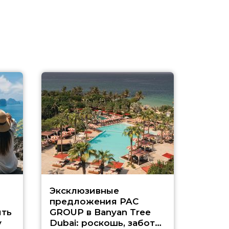
Эксклюзивные
Как п
предложения PAC
насыщ
ть
GROUP в Banyan Tree
Рас-э
у
Dubai: роскошь, забота