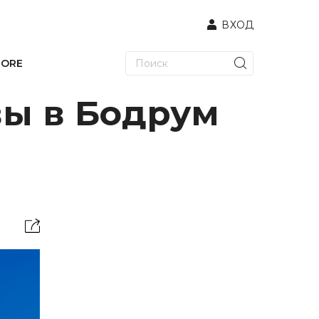
ВХОД
TORE
вы в Бодрум