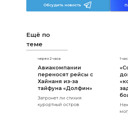
Обсудить новость
П
Ещё по
теме
через 2 часа
1 ча
Авиакомпании
«С
переносят рейсы с
до
Хайнаня из-за
«к
тайфуна «Долфин»
за
бо
Затронет ли стихия
курортный остров
Нек
мог