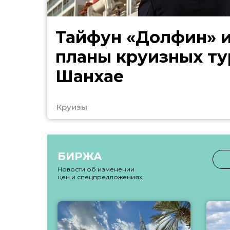
Тайфун «Долфин» 
планы круизных ту
Шанхае
Круизы
БИРЖА
Новости об изменении
цен и спецпредложениях