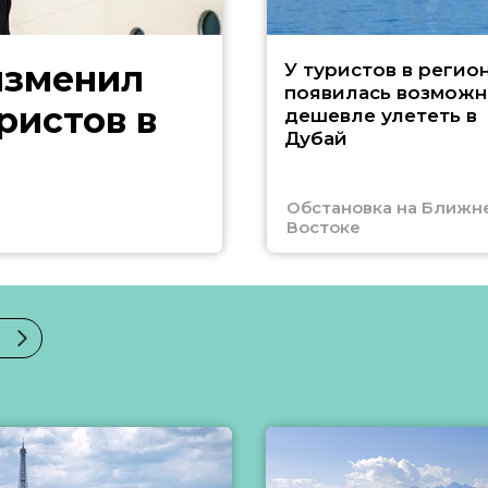
изменил
У туристов в регио
появилась возможн
ристов в
дешевле улететь в
Дубай
Обстановка на Ближн
Востоке