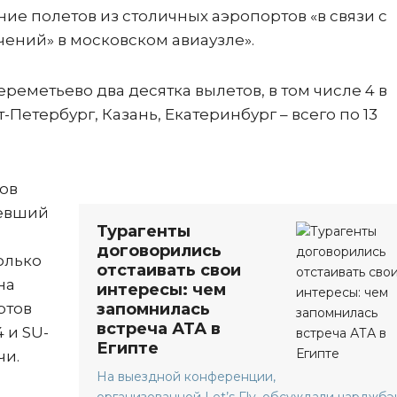
е полетов из столичных аэропортов «в связи с
ений» в московском авиаузле».
реметьево два десятка вылетов, в том числе 4 в
т-Петербург, Казань, Екатеринбург – всего по 13
тов
тевший
Турагенты
договорились
олько
отстаивать свои
на
интересы: чем
ртов
запомнилась
встреча АТА в
4 и SU-
Египте
чи.
На выездной конференции,