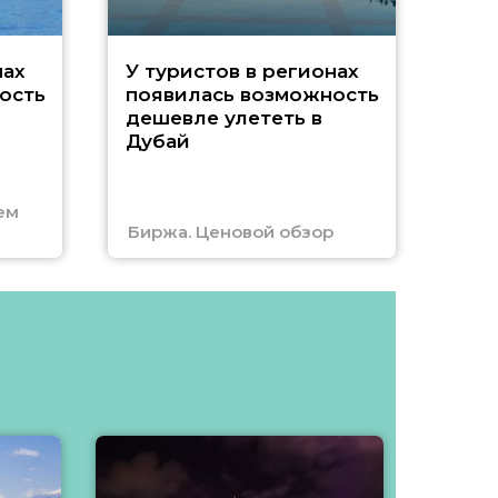
A
нах
У туристов в регионах
ость
появилась возможность
А
дешевле улететь в
Дубай
г
ем
Биржа. Ценовой обзор
Отм