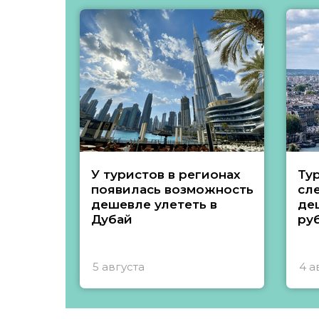
У туристов в регионах
Ту
появилась возможность
сл
дешевле улететь в
де
Дубай
ру
5 августа
4 а