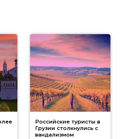
Tu
олее
Российские туристы в
Грузии столкнулись с
р
вандализмом