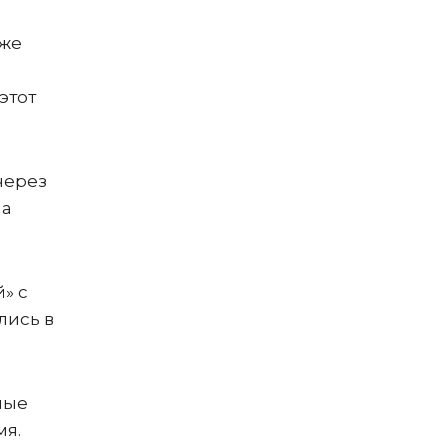
уже
.
этот
через
на
» с
лись в
ные
мя.