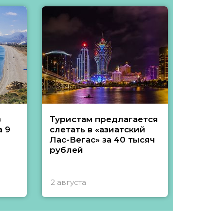
з
Туристам предлагается
Туры 
 9
слетать в «азиатский
подеш
Лас-Вегас» за 40 тысяч
тысяч
рублей
2 августа
1 авгу