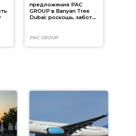
предложения PAC
насыщ
ть
GROUP в Banyan Tree
Рас-э
у
Dubai: роскошь, забота
о детях и выгода до
45%
PAC GROUP
Русск
A
А
г