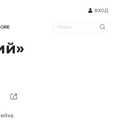
ВХОД
TORE
ий»
ейха.