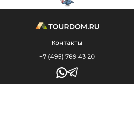
Контакты
+7 (495) 789 43 20
Профессиональный портал TourDom.ru — проект ООО «Служба Банко», ИНН
7717787433, ОГРН 1147746708284. Свидетельство о регистрации СМИ Эл № ФС77-48328
от 23.01.2012 г. выдано Федеральной службой по надзору в сфере связи,
информационных технологий и массовых коммуникаций (Роскомнадзор).
Оперативная информация о туристическом рынке в России и во всем мире.
Новости, рыночная аналитика. Профессиональный туристический форум.
Вебинары, тренинги. При перепечатке материалов или частичном цитировании
ссылка на портал TourDom.ru обязательна. Отдельные публикации могут
содержать информацию, не предназначенную для пользователей до 16 лет.
Политика конфиденциальности