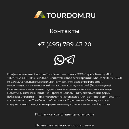
Контакты
+7 (495) 789 43 20
Профессиональный портал TourDom.ru — проект ООО «Служба Банко», ИНН
7717787433, ОГРН 1147746708284. Свидетельство о регистрации СМИ Эл № ФС77-48328
от 23.01.2012 г. выдано Федеральной службой по надзору в сфере связи,
информационных технологий и массовых коммуникаций (Роскомнадзор).
Оперативная информация о туристическом рынке в России и во всем мире.
Новости, рыночная аналитика. Профессиональный туристический форум.
Вебинары, тренинги. При перепечатке материалов или частичном цитировании
ссылка на портал TourDom.ru обязательна. Отдельные публикации могут
содержать информацию, не предназначенную для пользователей до 16 лет.
Политика конфиденциальности
Пользовательское соглашение