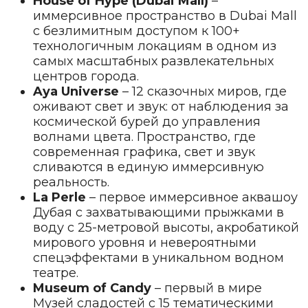
House of Hype (Dubai Mall)
–
иммерсивное пространство в Dubai Mall
с безлимитным доступом к 100+
технологичным локациям в одном из
самых масштабных развлекательных
центров города.
Aya Universe
– 12 сказочных миров, где
оживают свет и звук: от наблюдения за
космической бурей до управления
волнами цвета. Пространство, где
современная графика, свет и звук
сливаются в единую иммерсивную
реальность.
La Perle
– первое иммерсивное аквашоу
Дубая с захватывающими прыжками в
воду с 25-метровой высоты, акробатикой
мирового уровня и невероятными
спецэффектами в уникальном водном
театре.
Museum of Candy
– первый в мире
Музей сладостей с 15 тематическими