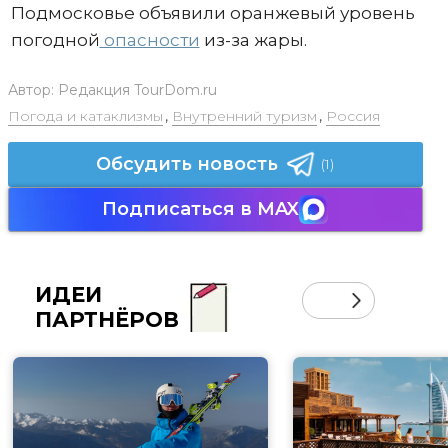
Подмосковье объявили оранжевый уровень
погодной
опасности
из-за жары.
Автор:
Редакция TourDom.ru
Погода и катаклизмы
,
Внутренний туризм
,
Россия
Обсудить новость
(1)
Подписаться в MAX
ИДЕИ
ПАРТНЁРОВ