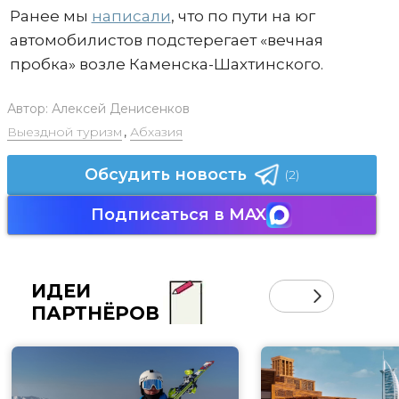
Ранее мы
написали
, что по пути на юг
автомобилистов подстерегает «вечная
пробка» возле Каменска-Шахтинского.
Автор:
Алексей Денисенков
Выездной туризм
,
Абхазия
Обсудить новость
(2)
Подписаться в MAX
ИДЕИ
ПАРТНЁРОВ