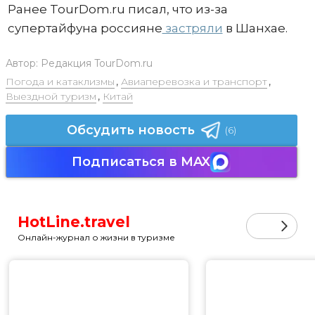
Ранее TourDom.ru писал, что из-за
супертайфуна россияне
застряли
в Шанхае.
Автор:
Редакция TourDom.ru
Погода и катаклизмы
,
Авиаперевозка и транспорт
,
Выездной туризм
,
Китай
Обсудить новость
(6)
Подписаться в MAX
HotLine.travel
Онлайн-журнал о жизни в туризме