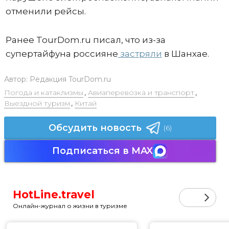
отменили рейсы.
Ранее TourDom.ru писал, что из-за
супертайфуна россияне
застряли
в Шанхае.
Автор:
Редакция TourDom.ru
Погода и катаклизмы
,
Авиаперевозка и транспорт
,
Выездной туризм
,
Китай
Обсудить новость
(6)
Подписаться в MAX
HotLine.travel
Онлайн-журнал о жизни в туризме