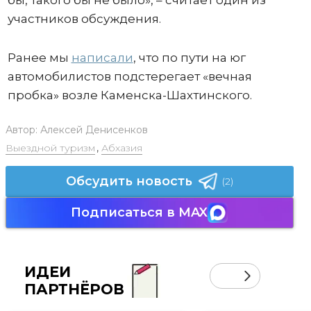
бы, такого бы не было», – считает один из
участников обсуждения.
Ранее мы
написали
, что по пути на юг
автомобилистов подстерегает «вечная
пробка» возле Каменска-Шахтинского.
Автор:
Алексей Денисенков
Выездной туризм
,
Абхазия
Обсудить новость
(2)
Подписаться в MAX
ИДЕИ
ПАРТНЁРОВ