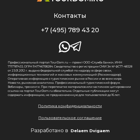
Контакты
+7 (495) 789 43 20
Профессиональный портал TourDom.ru — проект ООО «Служба Банко», ИНН
7717787433, ОГРН 1147746708284. Свидетельство о регистрации СМИ Эл № ФС77-48328
от 23.01.2012 г. выдано Федеральной службой по надзору в сфере связи,
информационных технологий и массовых коммуникаций (Роскомнадзор).
Оперативная информация о туристическом рынке в России и во всем мире.
Новости, рыночная аналитика. Профессиональный туристический форум.
Вебинары, тренинги. При перепечатке материалов или частичном цитировании
ссылка на портал TourDom.ru обязательна. Отдельные публикации могут
содержать информацию, не предназначенную для пользователей до 16 лет.
Политика конфиденциальности
Пользовательское соглашение
Разработано в
Delaem Dvigaem