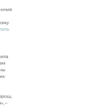
льные
изму
тить
аила
ием
ены
их
хорош,
», –