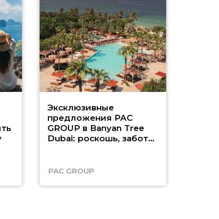
Эксклюзивные
Как п
предложения PAC
насыщ
ть
GROUP в Banyan Tree
Рас-э
у
Dubai: роскошь, забота
о детях и выгода до
45%
PAC GROUP
Русск