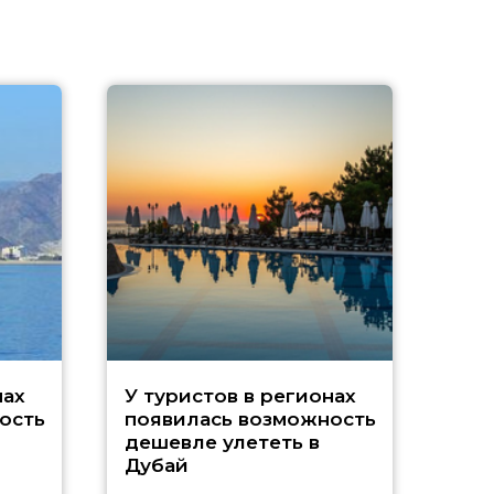
A
нах
У туристов в регионах
ость
появилась возможность
А
дешевле улететь в
Дубай
г