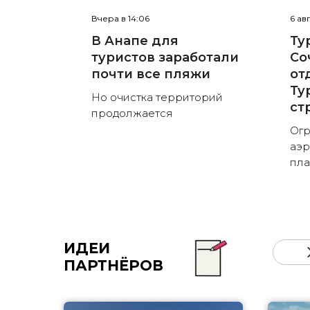
Вчера в 14:06
6 ав
В Анапе для
Ту
туристов заработали
Со
почти все пляжи
от
Ту
Но очистка территорий
ст
продолжается
Огр
аэр
пла
ИДЕИ
ПАРТНЁРОВ