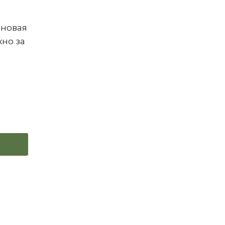
еновая
жно за