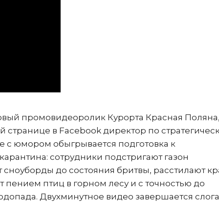
вый промовидеоролик Курорта Красная Поляна
й странице в Facebook директор по стратегичес
е с юмором обыгрывается подготовка к
карантина: сотрудники подстригают газон
сноуборды до состояния бритвы, расстилают к
пением птиц в горном лесу и с точностью до
одопада. Двухминутное видео завершается слог