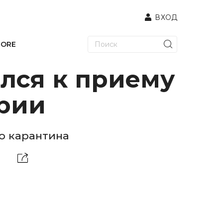
ВХОД
TORE
лся к приему
рии
го карантина