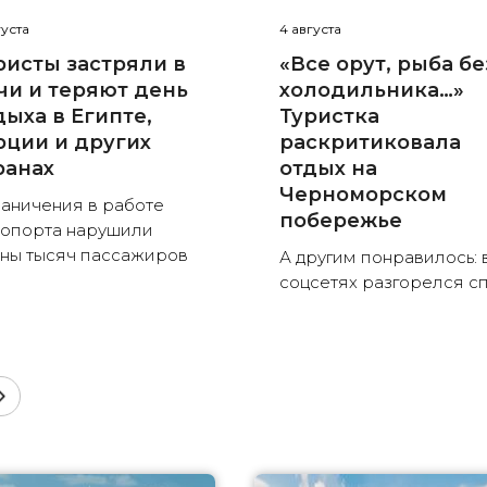
густа
4 августа
ристы застряли в
«Все орут, рыба бе
чи и теряют день
холодильника…»
дыха в Египте,
Туристка
рции и других
раскритиковала
ранах
отдых на
Черноморском
аничения в работе
побережье
опорта нарушили
ны тысяч пассажиров
А другим понравилось: 
соцсетях разгорелся с