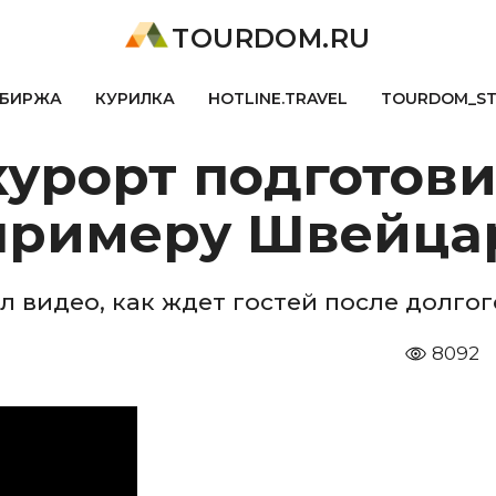
TOURDOM.RU
БИРЖА
КУРИЛКА
HOTLINE.TRAVEL
TOURDOM_S
урорт подготови
 примеру Швейца
л видео, как ждет гостей после долго
8092