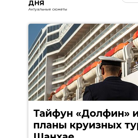
ДНЯ
Актуальные сюжеты
Тайфун «Долфин» 
планы круизных ту
Шанхае