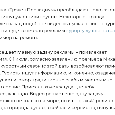
изма «Трэвел Президиум» преобладают положите
 пишут участники группы. Некоторые, правда,
о лет назад подобное видео выпускал офис по тур
, пишут, что вместо рекламы
курорту лучше потра
ример на ремонт.
 решает главную задачу рекламы – привлекает
мя. С 1 июля, согласно заявлению премьера Мих
 курортный сезон (с этой даты возобновляют пр
). Туристы ищут информацию, и, конечно, озадач
дкупает и юмор: традиционно слабым местом мног
сервис. Приехать хочется туда, где тебя
се, как надо. Видео решает еще одну задачу –
 можно не только на море, но и в горах.«И ролик 
ода природа супер, а сейчас и сервис подтянулся