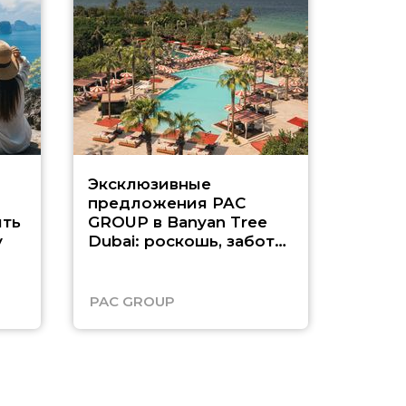
Эксклюзивные
Как п
предложения PAC
насыщ
ть
GROUP в Banyan Tree
Рас-э
у
Dubai: роскошь, забота
о детях и выгода до
45%
PAC GROUP
Русск