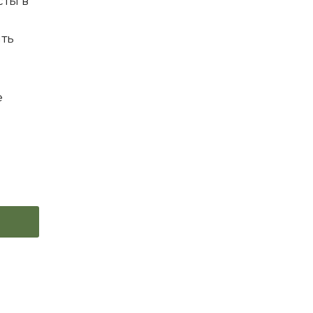
сты в
ить
е