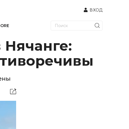
ВХОД
TORE
 Нячанге:
отиворечивы
ены