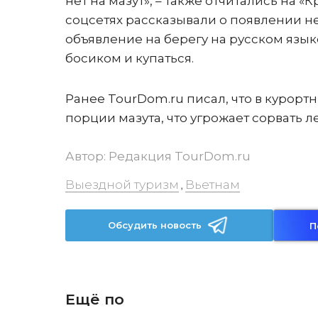
нет на мазут», – также отчитались на 
соцсетях рассказывали о появлении не
объявление на берегу на русском язык
босиком и купаться.
Ранее TourDom.ru писал, что в курорт
порции мазута, что угрожает сорвать л
Автор:
Редакция TourDom.ru
Выездной туризм
Вьетнам
,
Обсудить новость
П
Ещё по