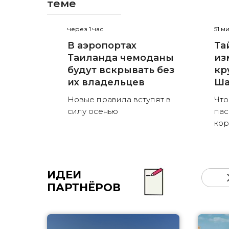
теме
через 1 час
51 м
В аэропортах
Та
Таиланда чемоданы
из
будут вскрывать без
кр
их владельцев
Ша
Новые правила вступят в
Что
силу осенью
пас
кор
ИДЕИ
ПАРТНЁРОВ