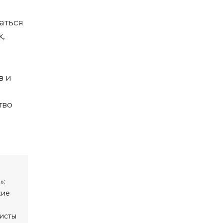
аться
х,
в и
тво