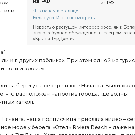
из РФ
при
а или
Что почем в столице
Беларуси. И что посмотреть
Новость о растущем интересе россиян к Бела
вызвала бурное обсуждение в телеграм-кана
«Крыша ТурДома».
а”
ли и в других пабликах. При этом одной из турис
 и ноги и кроксы.
и на берегу на севере и юге Нячанга. Были жал
е, что расположен напротив города, где волны
тных капель.
 Нячанга, наша подписчица прислала видео – се
ное море у берега. «Отель Riviera Beach – даже н