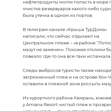
нефтепродукты могли попасть в море 
очистке резервуаров какого-либо судн
была утечка в одном из портов.
В телеграм-канале «Крыша ТурДома»
написали, что сейчас отдыхают на
Центральном пляже – «в районе “Лотос
мазут не замечен». Похожие отклики бы
повезло: где-то она все-таки испачкала
Следы выбросов туристы также находил
загрязненный пляж и на острове Хон-Ч
оставили в пляжной зоне россыпь мазу
Из курортного района Камрань, южнее
у Amiana Resort чистый пляж и прозрач