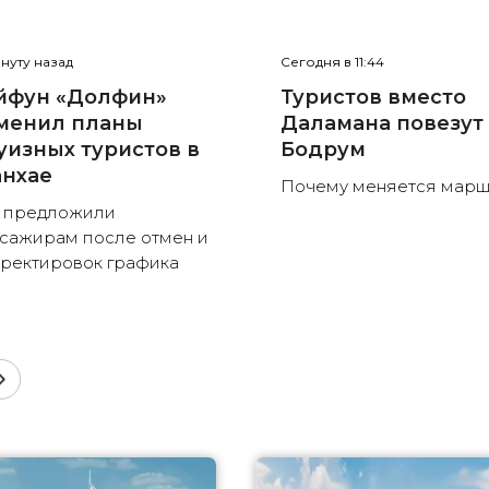
инуту назад
Сегодня в 11:44
йфун «Долфин»
Туристов вместо
менил планы
Даламана повезут
уизных туристов в
Бодрум
нхае
Почему меняется марш
 предложили
сажирам после отмен и
ректировок графика