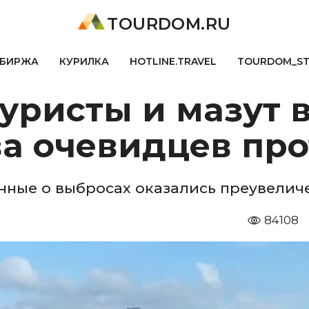
TOURDOM.RU
БИРЖА
КУРИЛКА
HOTLINE.TRAVEL
TOURDOM_S
уристы и мазут в
ва очевидцев пр
анные о выбросах оказались преувелич
84108