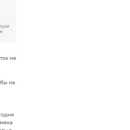
руси
ле
ток не
обы на
годня
амека