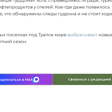
«Крыше ТурДома». Хотя, справедливости ради, тури
фтепродуктов у отелей. Кое-где даже появилось
е, что обнаружены следы гудрона и не стоит ход
ных поселках под Туапсе море
выбрасывает
новы
етний сезон.
Связаться с редакцией
одписаться в MAX