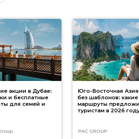
ие акции в Дубае:
Юго-Восточная Азия
ки и бесплатные
без шаблонов: какие
ты для семей и
маршруты предложи
туристам в 2026 год
Group
PAC GROUP