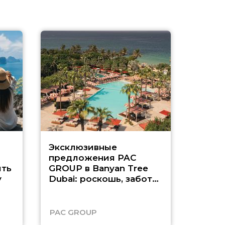
Эксклюзивные
Как п
предложения PAC
насыщ
ть
GROUP в Banyan Tree
Рас-э
у
Dubai: роскошь, забота
о детях и выгода до
45%
PAC GROUP
Русск