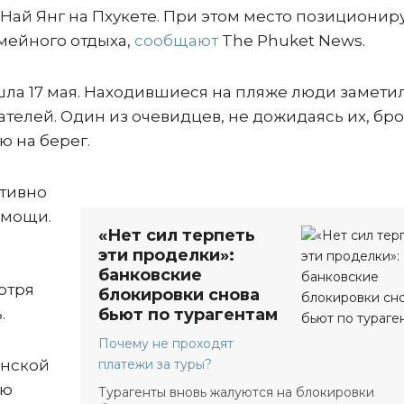
 Най Янг на Пхукете. При этом место позиционир
емейного отдыха,
сообщают
The Phuket News.
ла 17 мая. Находившиеся на пляже люди заметил
ателей. Один из очевидцев, не дожидаясь их, бр
ю на берег.
тивно
омощи.
«Нет сил терпеть
эти проделки»:
банковские
отря
блокировки снова
.
бьют по турагентам
Почему не проходят
енской
платежи за туры?
ею
Турагенты вновь жалуются на блокировки