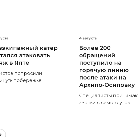
густа
4 августа
зэкипажный катер
Более 200
тался атаковать
обращений
яж в Ялте
поступило на
горячую линию
истов попросили
после атаки на
инуть побережье
Архипо-Осиповку
Специалисты принима
звонки с самого утра