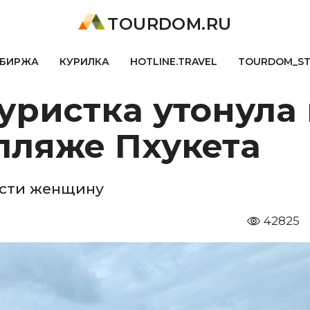
TOURDOM.RU
БИРЖА
КУРИЛКА
HOTLINE.TRAVEL
TOURDOM_S
уристка утонула
пляже Пхукета
асти женщину
42825