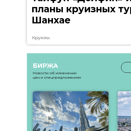
планы круизных ту
Шанхае
Круизы
БИРЖА
Новости об изменении
цен и спецпредложениях