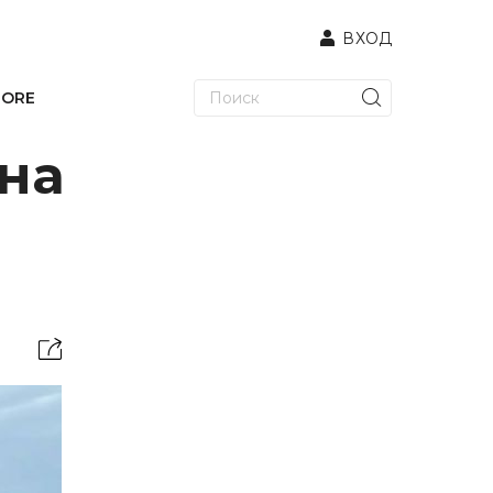
ВХОД
TORE
 на