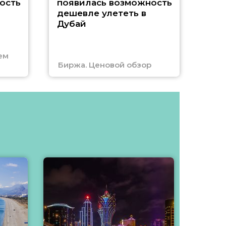
ость
появилась возможность
А
дешевле улететь в
Дубай
г
ем
Биржа. Ценовой обзор
Отм