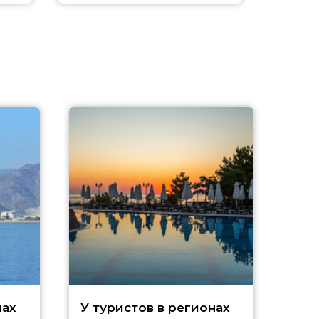
A
нах
У туристов в регионах