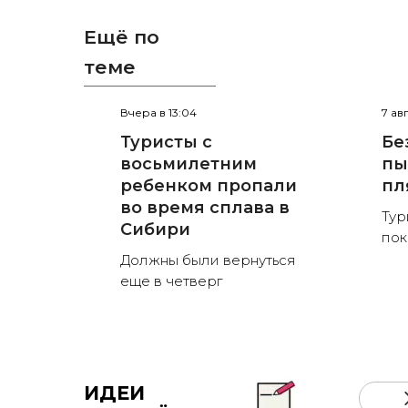
Ещё по
теме
Вчера в 13:04
7 ав
Туристы с
Бе
восьмилетним
пы
ребенком пропали
пл
во время сплава в
Тур
Сибири
пок
Должны были вернуться
еще в четверг
ИДЕИ