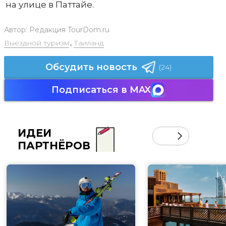
на улице в Паттайе.
Автор:
Редакция TourDom.ru
Выездной туризм
,
Таиланд
Обсудить новость
(24)
Подписаться в MAX
ИДЕИ
ПАРТНЁРОВ